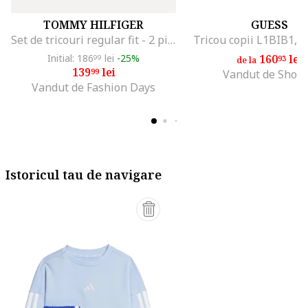
TOMMY HILFIGER
GUESS
Set de tricouri regular fit - 2 piese, Alb/Albastru inchis
Tricou copii L1BIB1, 
Initial: 186
lei
-25%
160
lei
99
93
de la
139
lei
99
Vandut de Shop
Vandut de Fashion Days
Istoricul tau de navigare