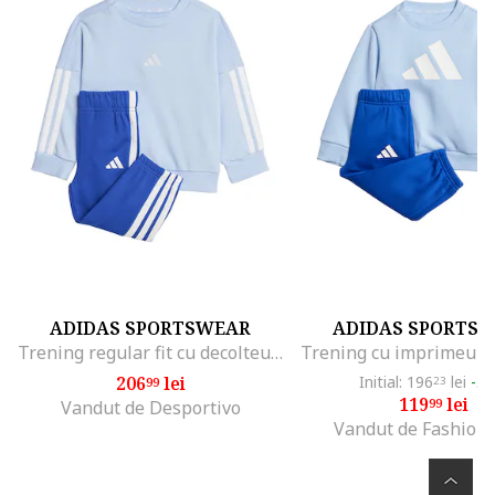
ADIDAS SPORTSWEAR
ADIDAS SPORTS
Trening regular fit cu decolteu la baza gatului Essentials, Albastru glaciar
206
lei
Initial: 196
lei
-3
99
23
119
lei
99
Vandut de Desportivo
Vandut de Fashion