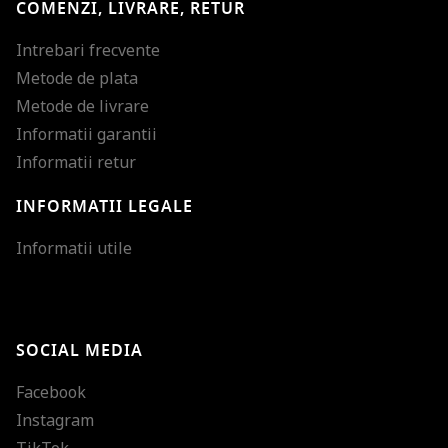
COMENZI, LIVRARE, RETUR
Intrebari frecvente
Metode de plata
Metode de livrare
Informatii garantii
Informatii retur
INFORMATII LEGALE
Mareste dimensiunea
Informatii utile
Micsoreaza dimensiu
Mareste spatierea tex
SOCIAL MEDIA
Micsoreaza spatierea
Facebook
Mareste inaltimea ra
Instagram
Micsoreaza inaltimea