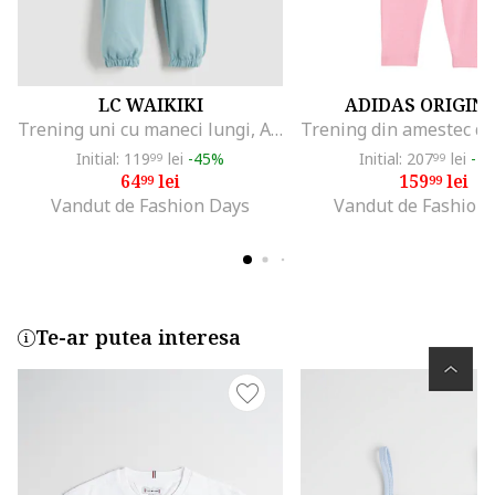
LC WAIKIKI
ADIDAS ORIGIN
Trening uni cu maneci lungi, Albastru aquamarin
Initial: 119
lei
-45%
Initial: 207
lei
-2
99
99
64
lei
159
lei
99
99
Vandut de Fashion Days
Vandut de Fashion
Te-ar putea interesa