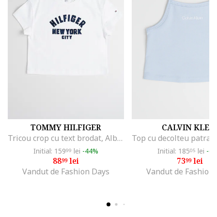
TOMMY HILFIGER
CALVIN KLEI
Tricou crop cu text brodat, Albastru ultramarin/Alb optic
Initial: 159
lei
-44%
Initial: 185
lei
-6
99
05
88
lei
73
lei
99
99
Vandut de Fashion Days
Vandut de Fashion