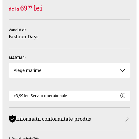
69
lei
99
de la
Vandut de
Fashion Days
MARIME:
Alege marime:
+3,99 lei
Servicii operationale
Informatii conformitate produs
Pretul include TVA.