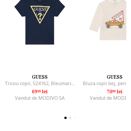
GUESS
GUESS
Tricou copii, 524162, Bleumarin, Bumbac
Bluza copii bej, pentr
69
lei
70
lei
99
99
Vandut de MODIVO SA
Vandut de MODIV