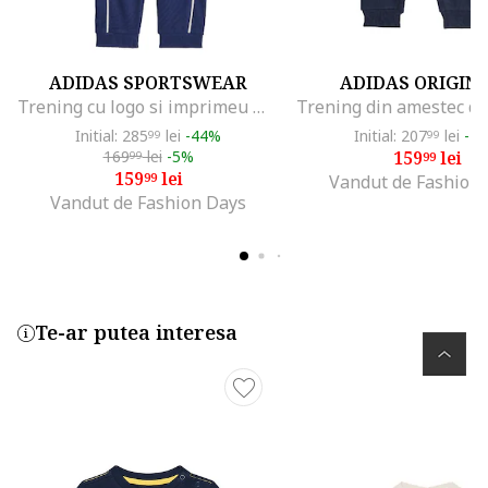
ADIDAS SPORTSWEAR
ADIDAS ORIGIN
Trening cu logo si imprimeu Mickey, Albastru inchis/Portocaliu mandarina
Initial: 285
lei
-44%
Initial: 207
lei
-2
99
99
169
lei
-5%
159
lei
99
99
159
lei
99
Vandut de Fashion
Vandut de Fashion Days
Te-ar putea interesa