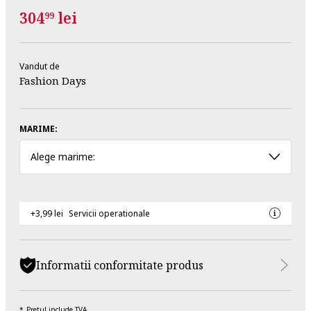
304
lei
99
Vandut de
Fashion Days
MARIME:
Alege marime:
+3,99 lei
Servicii operationale
Informatii conformitate produs
Pretul include TVA.