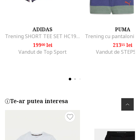
ADIDAS
PUMA
Trening SHORT TEE SET HC1985
199
lei
213
lei
00
55
Vandut de Top Sport
Vandut de STEPS
Te-ar putea interesa