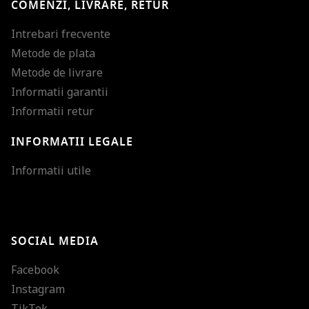
COMENZI, LIVRARE, RETUR
Intrebari frecvente
Metode de plata
Metode de livrare
Informatii garantii
Informatii retur
INFORMATII LEGALE
Mareste dimensiunea
Informatii utile
Micsoreaza dimensiu
Mareste spatierea tex
SOCIAL MEDIA
Micsoreaza spatierea
Facebook
Mareste inaltimea ra
Instagram
Micsoreaza inaltimea
TikTok