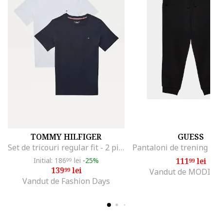
TOMMY HILFIGER
GUESS
Set de tricouri regular fit - 2 piese, Alb/Albastru inchis
Initial: 186
lei
-25%
111
lei
99
99
139
lei
99
Vandut de MODIV
Vandut de Fashion Days