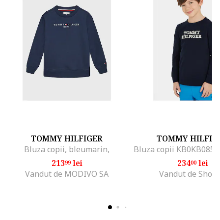
TOMMY HILFIGER
TOMMY HILFIG
Bluza copii, bleumarin,
213
lei
234
lei
99
00
Vandut de MODIVO SA
Vandut de Shop