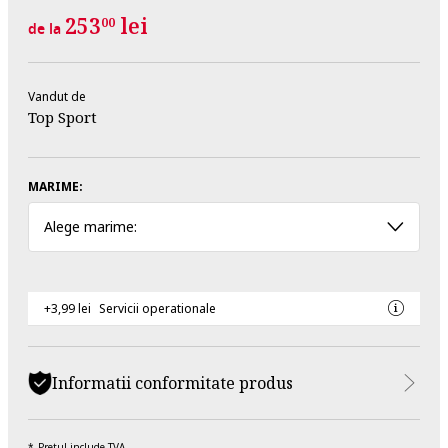
253
lei
00
de la
Vandut de
Top Sport
MARIME:
Alege marime:
+3,99 lei
Servicii operationale
Informatii conformitate produs
Pretul include TVA.