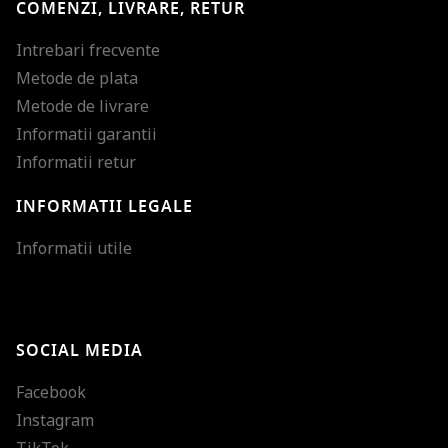
COMENZI, LIVRARE, RETUR
Intrebari frecvente
Metode de plata
Metode de livrare
Informatii garantii
Informatii retur
INFORMATII LEGALE
Mareste dimensiunea
Informatii utile
Micsoreaza dimensiu
Mareste spatierea tex
SOCIAL MEDIA
Micsoreaza spatierea
Facebook
Mareste inaltimea ra
Instagram
Micsoreaza inaltimea