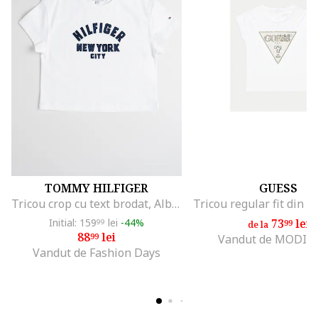
TOMMY HILFIGER
GUESS
Tricou crop cu text brodat, Albastru ultramarin/Alb optic
Initial: 159
lei
-44%
73
lei
99
99
de la
88
lei
99
Vandut de MODIV
Vandut de Fashion Days