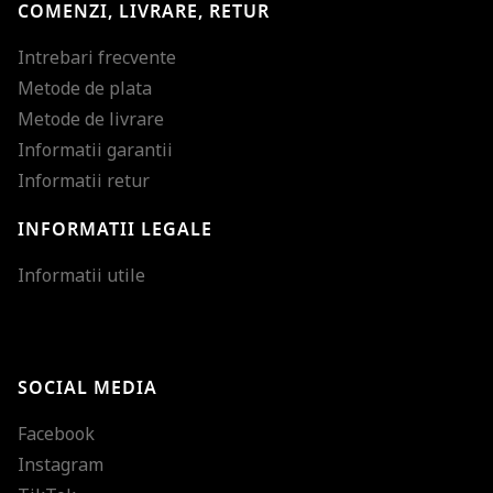
COMENZI, LIVRARE, RETUR
Intrebari frecvente
Metode de plata
Metode de livrare
Informatii garantii
Informatii retur
INFORMATII LEGALE
Mareste dimensiunea
Informatii utile
Micsoreaza dimensiu
Mareste spatierea tex
SOCIAL MEDIA
Micsoreaza spatierea
Facebook
Mareste inaltimea ra
Instagram
Micsoreaza inaltimea