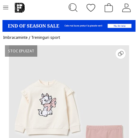
Imbracaminte
/
Treninguri sport
STOC EPUIZAT