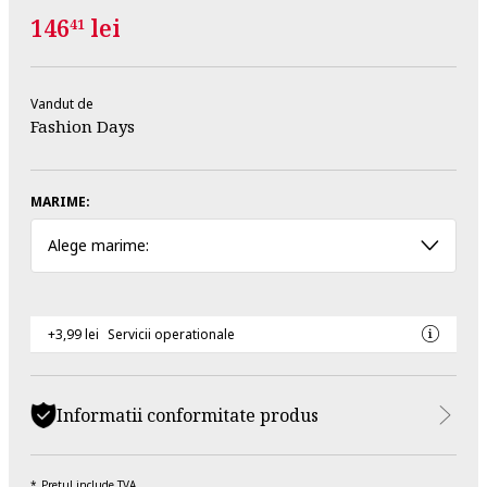
146
lei
41
Vandut de
Fashion Days
MARIME:
Alege marime:
+3,99 lei
Servicii operationale
Informatii conformitate produs
Pretul include TVA.