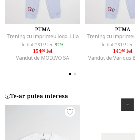
PUMA
PUMA
Trening cu imprimeu logo, Lila
Trening cu imprimeu lo
Initial: 231
lei
-32%
Initial: 231
lei
-3
21
21
154
lei
141
lei
99
60
Vandut de MODIVO SA
Vandut de Various Br
Te-ar putea interesa