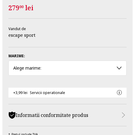
279
lei
00
Vandut de
escape sport
MARIME:
Alege marime:
+3,99 lei
Servicii operationale
Informatii conformitate produs
Pretul include TVA.