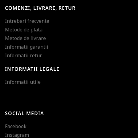
COMENZI, LIVRARE, RETUR
Intrebari frecvente
Metode de plata
Metode de livrare
Informatii garantii
Informatii retur
INFORMATII LEGALE
Mareste dimensiunea
Informatii utile
Micsoreaza dimensiu
Mareste spatierea tex
SOCIAL MEDIA
Micsoreaza spatierea
Facebook
Mareste inaltimea ra
Instagram