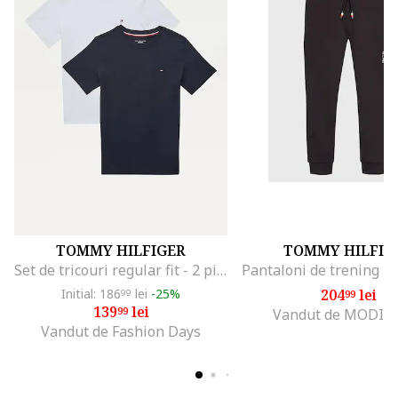
TOMMY HILFIGER
TOMMY HILFIG
Set de tricouri regular fit - 2 piese, Alb/Albastru inchis
Initial: 186
lei
-25%
204
lei
99
99
139
lei
99
Vandut de MODIV
Vandut de Fashion Days