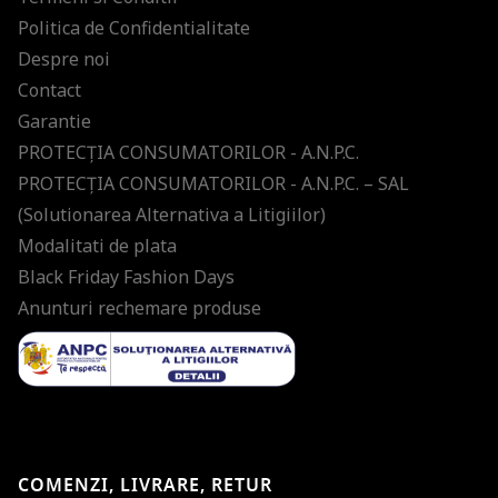
Politica de Confidentialitate
Despre noi
Contact
Garantie
PROTECŢIA CONSUMATORILOR - A.N.P.C.
PROTECŢIA CONSUMATORILOR - A.N.P.C. – SAL
(Solutionarea Alternativa a Litigiilor)
Modalitati de plata
Black Friday Fashion Days
Anunturi rechemare produse
COMENZI, LIVRARE, RETUR