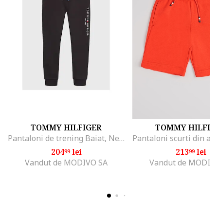
TOMMY HILFIGER
TOMMY HILFIG
Pantaloni de trening Baiat, Negru, 100% bumbac, 4Y
204
lei
213
lei
99
99
Vandut de MODIVO SA
Vandut de MODIV