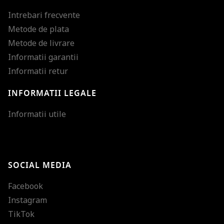
Intrebari frecvente
Metode de plata
Metode de livrare
Informatii garantii
Informatii retur
INFORMATII LEGALE
Mareste dimensiunea
Informatii utile
Micsoreaza dimensiu
Mareste spatierea tex
SOCIAL MEDIA
Micsoreaza spatierea
Facebook
Mareste inaltimea ra
Instagram
Micsoreaza inaltimea
TikTok