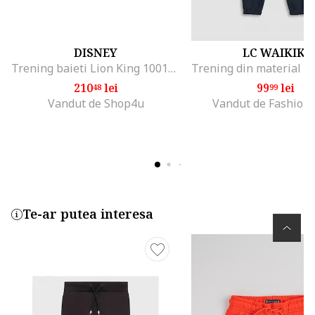
DISNEY
LC WAIKIKI
Trening baieti Lion King 10010, Kaki
210
lei
99
lei
48
99
Vandut de Shop4u
Vandut de Fashion
Te-ar putea interesa