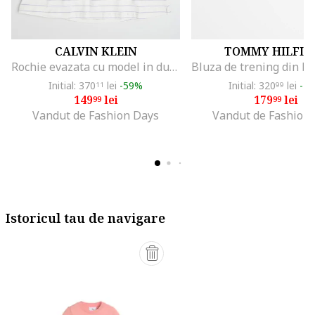
CALVIN KLEIN
TOMMY HILFIG
Rochie evazata cu model in dungi, Alb fildes/Lila
Initial: 370
lei
-59%
Initial: 320
lei
-4
11
99
149
lei
179
lei
99
99
Vandut de Fashion Days
Vandut de Fashion
Istoricul tau de navigare