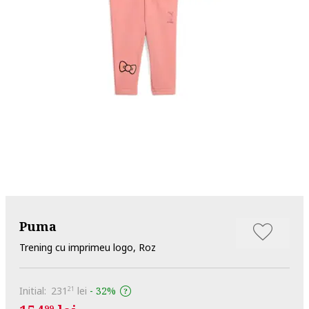
Puma
Trening cu imprimeu logo, Roz
Initial:
231
lei
-
32%
21
99