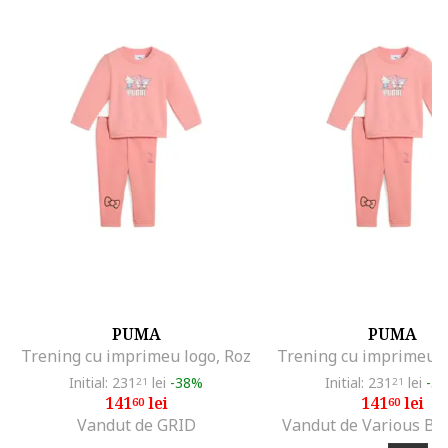
PUMA
PUMA
Trening cu imprimeu logo, Roz
Trening cu imprimeu l
Initial: 231
lei
-38%
Initial: 231
lei
-3
21
21
141
lei
141
lei
60
60
Vandut de GRID
Vandut de Various Br