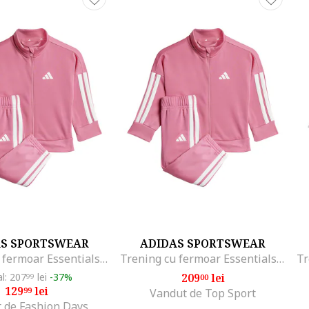
AS SPORTSWEAR
ADIDAS SPORTSWEAR
Trening cu fermoar Essentials Climacool, Alb/Roz
Trening cu fermoar Essentials Climacool, Alb/Roz
al: 207
lei
-37%
209
lei
99
00
129
lei
99
Vandut de Top Sport
 de Fashion Days