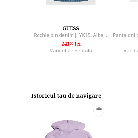
GUESS
Rochie din denim J1YK15, Albastru
241
lei
00
Vandut de Shop4u
Vandu
Istoricul tau de navigare