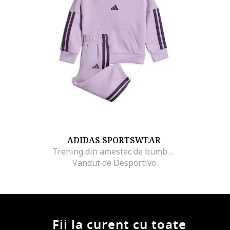
ADIDAS SPORTSWEAR
Trening din amestec de bumbac cu gluga, Violet
Vandut de Desportivo
Fii la curent cu toate