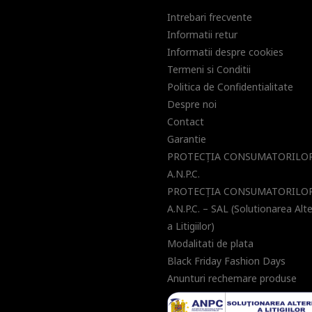
Intrebari frecvente
Informatii retur
Informatii despre cookies
Termeni si Conditii
Politica de Confidentialitate
Despre noi
Contact
Garantie
PROTECŢIA CONSUMATORILOR
A.N.P.C.
PROTECŢIA CONSUMATORILOR
A.N.P.C. – SAL (Solutionarea Alt
a Litigiilor)
Modalitati de plata
Black Friday Fashion Days
Anunturi rechemare produse