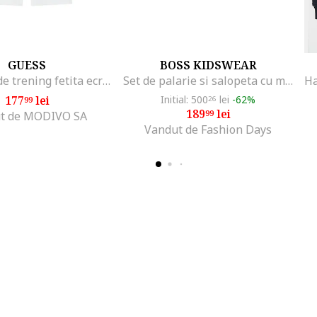
GUESS
BOSS KIDSWEAR
Pantaloni de trening fetita ecru,
Set de palarie si salopeta cu model, Albastru prafuit
177
lei
Initial: 500
lei
-62%
99
26
189
lei
99
t de MODIVO SA
Vandut de Fashion Days