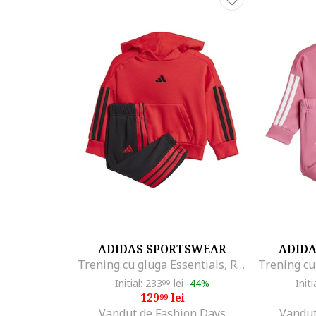
Exterior: 70% bumbac, 30% poliester reciclat
Cod produs:
JV9856_226716
ADIDAS SPORTSWEAR
ADID
Trening cu gluga Essentials, Rosu/Negru
Initial: 233
lei
-44%
Initi
99
129
lei
99
Vandut de Fashion Days
Vandut