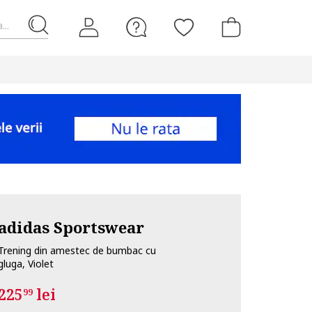
...
adidas Sportswear
Trening din amestec de bumbac cu
gluga, Violet
225
lei
99