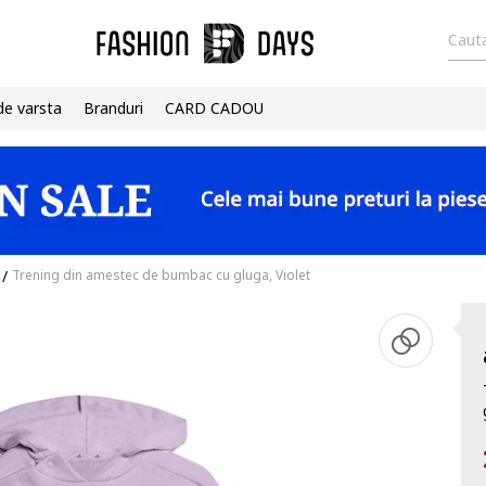
Cauta
de varsta
Branduri
CARD CADOU
/
Trening din amestec de bumbac cu gluga, Violet