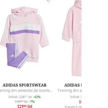
ADIDAS SPORTSWEAR
ADIDAS SPORTSWEA
Trening din amestec de bumbac cu logo, Lila/Alb optic/Roz pal
Initial: 228
lei
-43%
Initial: 259
lei
-26%
77
99
139
lei
-7%
189
lei
99
99
129
lei
99
Vandut de Fashion Days