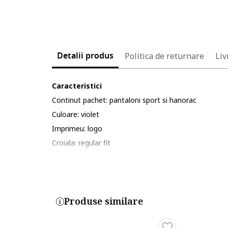
Detalii produs
Politica de returnare
Liv
Caracteristici
Continut pachet: pantaloni sport si hanorac
Culoare: violet
Imprimeu: logo
Croiala: regular fit
Material: poliester, bumbac, sustenabil
Lungime maneca: maneca lunga
Lungime pantaloni: lungi
Detalii: banda elastica in talie, buzunar kangaroo
Produse similare
Compozitie