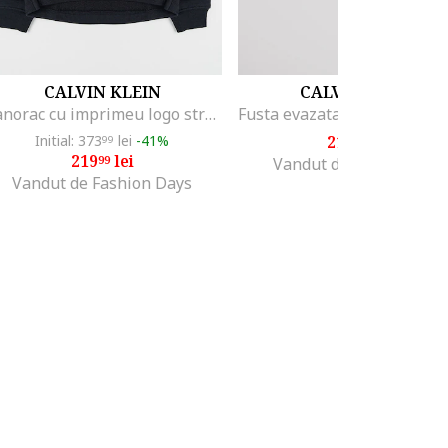
CALVIN KLEIN
CALVIN KLEIN
Hanorac cu imprimeu logo stralucitor, Negru
Initial: 373
lei
-41%
215
lei
99
99
219
lei
99
Vandut de MODIVO SA
Vandut de Fashion Days