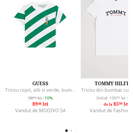
GUESS
TOMMY HILFIG
Tricou copii, alb si verde, bumbac, dungi
98
lei
-10%
Initial: 106
lei
-1
99
99
89
lei
85
lei
08
99
de la
Vandut de MODIVO SA
Vandut de Fashion