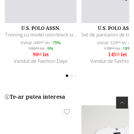
U.S. POLO ASSN.
U.S. POLO ASS
Trening cu model colorblock si logo, Negru/Albastru
Initial: 449
lei
-79%
Initial: 329
lei
-5
99
99
100
lei
-9%
178
lei
-18%
30
68
90
lei
145
lei
52
12
Vandut de Fashion Days
Vandut de Fashion
Te-ar putea interesa