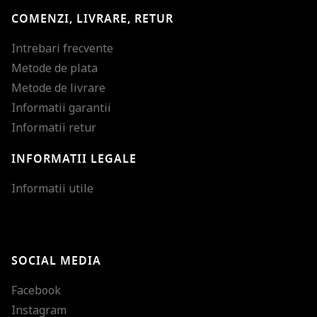
COMENZI, LIVRARE, RETUR
Intrebari frecvente
Metode de plata
Metode de livrare
Informatii garantii
Informatii retur
INFORMATII LEGALE
Mareste dimensiunea
Informatii utile
Micsoreaza dimensiu
Mareste spatierea tex
SOCIAL MEDIA
Micsoreaza spatierea
Facebook
Mareste inaltimea ra
Instagram