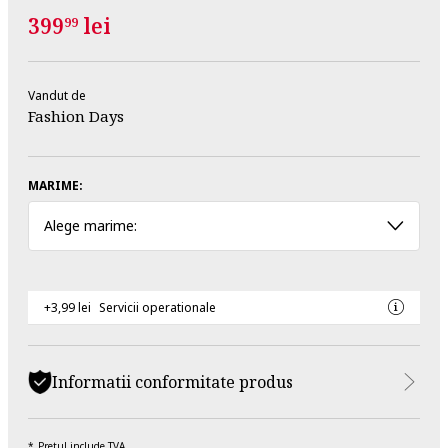
399
lei
99
Vandut de
Fashion Days
MARIME:
Alege marime:
+3,99 lei
Servicii operationale
Informatii conformitate produs
Pretul include TVA.