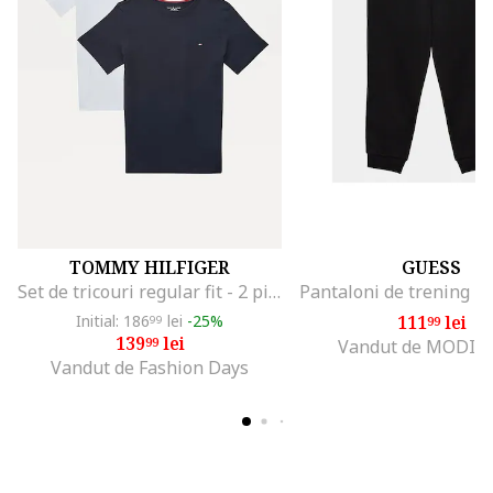
TOMMY HILFIGER
GUESS
Set de tricouri regular fit - 2 piese, Alb/Albastru inchis
Initial: 186
lei
-25%
111
lei
99
99
139
lei
99
Vandut de MODIV
Vandut de Fashion Days