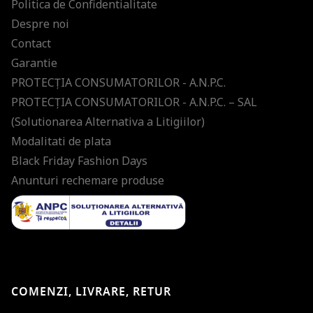
Politica de Confidentialitate
Despre noi
Contact
Garantie
PROTECŢIA CONSUMATORILOR - A.N.P.C.
PROTECŢIA CONSUMATORILOR - A.N.P.C. – SAL
(Solutionarea Alternativa a Litigiilor)
Modalitati de plata
Black Friday Fashion Days
Anunturi rechemare produse
COMENZI, LIVRARE, RETUR