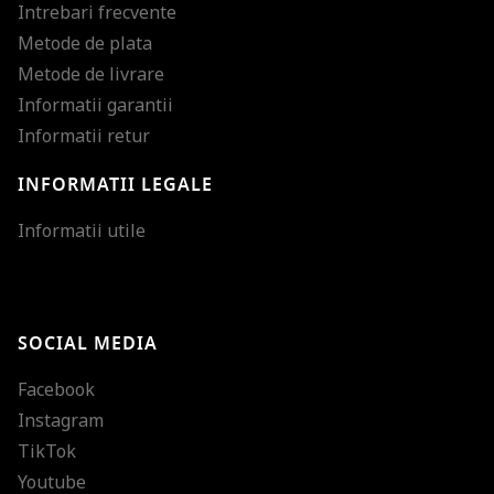
Intrebari frecvente
Metode de plata
Metode de livrare
Informatii garantii
Informatii retur
INFORMATII LEGALE
Mareste dimensiunea
Informatii utile
Micsoreaza dimensiu
Mareste spatierea tex
SOCIAL MEDIA
Micsoreaza spatierea
Facebook
Mareste inaltimea ra
Instagram
Micsoreaza inaltimea
TikTok
Inverseaza culorile
Youtube