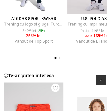
ADIDAS SPORTSWEAR
U.S. POLO ASS
Trening cu logo si gluga, Turcoaz/Verde inchis
342
lei
-25%
Initial: 419
lei
-5
00
98
256
lei
169
lei
50
98
de la
Vandut de Top Sport
Vandut de Brands
Te-ar putea interesa