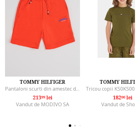
TOMMY HILFIGER
TOMMY HILFIG
Pantaloni scurti din amestec de bumbac cu snur, Rosu
Tricou copii KS0KS0039
213
lei
182
lei
99
00
Vandut de MODIVO SA
Vandut de Shop