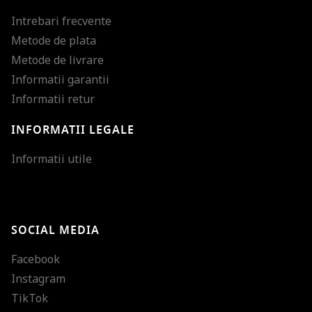
Intrebari frecvente
Metode de plata
Metode de livrare
Informatii garantii
Informatii retur
INFORMATII LEGALE
Mareste dimensiunea
Informatii utile
Micsoreaza dimensiu
Mareste spatierea tex
SOCIAL MEDIA
Micsoreaza spatierea
Facebook
Mareste inaltimea ra
Instagram
Micsoreaza inaltimea
TikTok