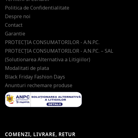
Politica de Confidentialitate
Despre noi
Contact
Garantie
PROTECŢIA CONSUMATORILOR - A.N.P.C.
PROTECŢIA CONSUMATORILOR - A.N.P.C. – SAL
(Solutionarea Alternativa a Litigiilor)
Modalitati de plata
Black Friday Fashion Days
Anunturi rechemare produse
COMENZI, LIVRARE, RETUR