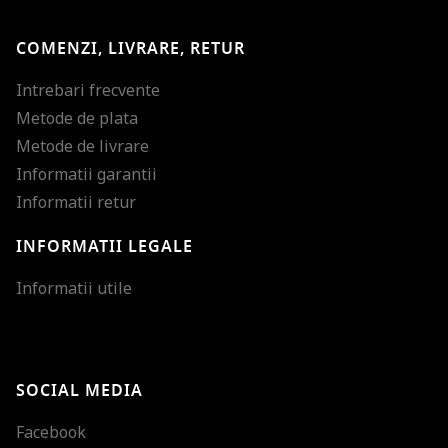
COMENZI, LIVRARE, RETUR
Intrebari frecvente
Metode de plata
Metode de livrare
Informatii garantii
Informatii retur
INFORMATII LEGALE
Mareste dimensiunea
Informatii utile
Micsoreaza dimensiu
Mareste spatierea tex
SOCIAL MEDIA
Micsoreaza spatierea
Facebook
Mareste inaltimea ra