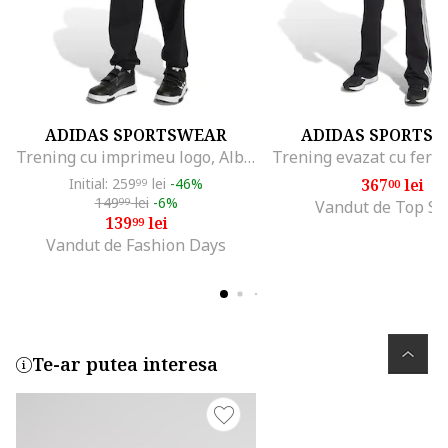
ADIDAS SPORTSWEAR
ADIDAS SPORTS
Trening cu imprimeu logo, Alb/Negru
Initial: 259
lei
-46%
367
lei
99
00
149
lei
-6%
99
Vandut de Top Sp
139
lei
99
Vandut de Fashion Days
Te-ar putea interesa