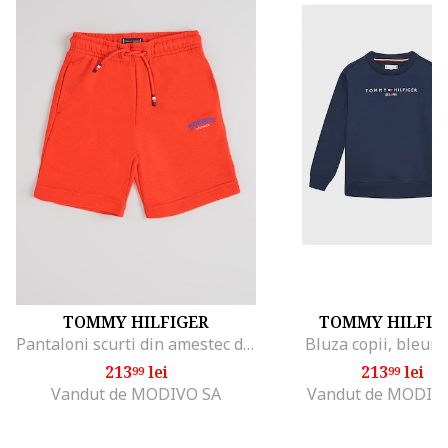
TOMMY HILFIGER
TOMMY HILFIG
Pantaloni scurti din amestec de bumbac cu snur, Rosu
Bluza copii, bleum
213
lei
213
lei
99
99
Vandut de MODIVO SA
Vandut de MODIV