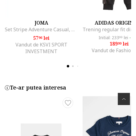
JOMA
ADIDAS ORIGIN
Set Stripe Adventure Casual, Bej
57
lei
Initial: 233
lei
-1
96
99
189
lei
99
Vandut de KSVI SPORT
Vandut de Fashion
INVESTMENT
Te-ar putea interesa