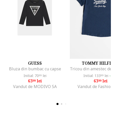
GUESS
TOMMY HILFIG
Bluza din bumbac cu capse
Initial: 70
lei
Initial: 133
lei
-5
99
99
63
lei
63
lei
99
99
Vandut de MODIVO SA
Vandut de Fashion