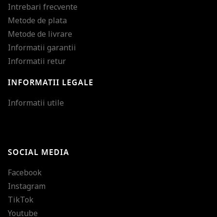
Intrebari frecvente
Metode de plata
Metode de livrare
Informatii garantii
Informatii retur
INFORMATII LEGALE
Mareste dimensiunea
Informatii utile
Micsoreaza dimensiu
Mareste spatierea tex
SOCIAL MEDIA
Micsoreaza spatierea
Facebook
Mareste inaltimea ra
Instagram
Micsoreaza inaltimea
TikTok
Inverseaza culorile
Youtube