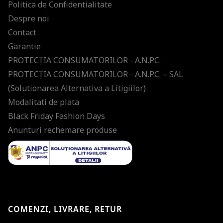
Politica de Confidentialitate
Despre noi
Contact
Garantie
PROTECŢIA CONSUMATORILOR - A.N.P.C.
PROTECŢIA CONSUMATORILOR - A.N.P.C. – SAL
(Solutionarea Alternativa a Litigiilor)
Modalitati de plata
Black Friday Fashion Days
Anunturi rechemare produse
COMENZI, LIVRARE, RETUR