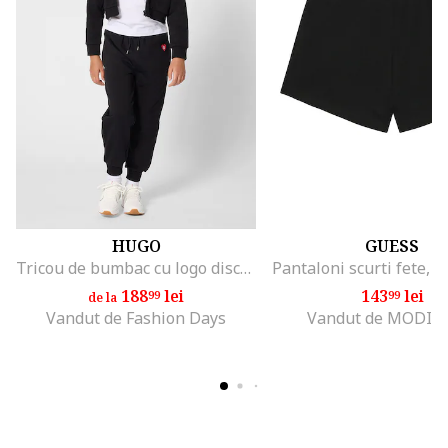
HUGO
GUESS
Tricou de bumbac cu logo discret, Rosu/Alb optic
188
lei
143
lei
99
99
de la
Vandut de Fashion Days
Vandut de MODIV