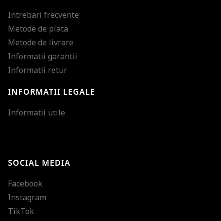
Intrebari frecvente
Metode de plata
Metode de livrare
Informatii garantii
Informatii retur
INFORMATII LEGALE
Mareste dimensiunea
Informatii utile
Micsoreaza dimensiu
Mareste spatierea tex
SOCIAL MEDIA
Micsoreaza spatierea
Facebook
Mareste inaltimea ra
Instagram
Micsoreaza inaltimea
TikTok