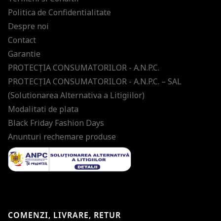
Politica de Confidentialitate
Despre noi
Contact
Garantie
PROTECŢIA CONSUMATORILOR - A.N.P.C.
PROTECŢIA CONSUMATORILOR - A.N.P.C. – SAL
(Solutionarea Alternativa a Litigiilor)
Modalitati de plata
Black Friday Fashion Days
Anunturi rechemare produse
COMENZI, LIVRARE, RETUR