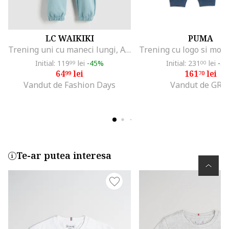
LC WAIKIKI
PUMA
Trening uni cu maneci lungi, Albastru aquamarin
Initial: 119
lei
-45%
Initial: 231
lei
-3
99
00
64
lei
161
lei
99
70
Vandut de Fashion Days
Vandut de GRI
Te-ar putea interesa