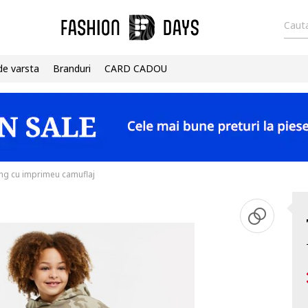
Cauta
de varsta
Branduri
CARD CADOU
ng cu imprimeu camuflaj