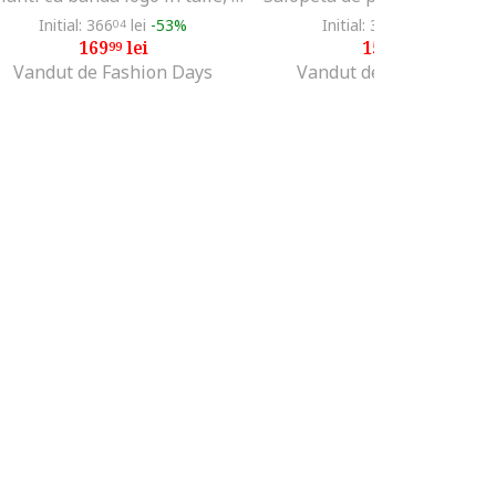
Initial: 366
lei
-53%
Initial: 397
lei
-59%
04
56
169
lei
159
lei
99
99
Vandut de Fashion Days
Vandut de Fashion Days