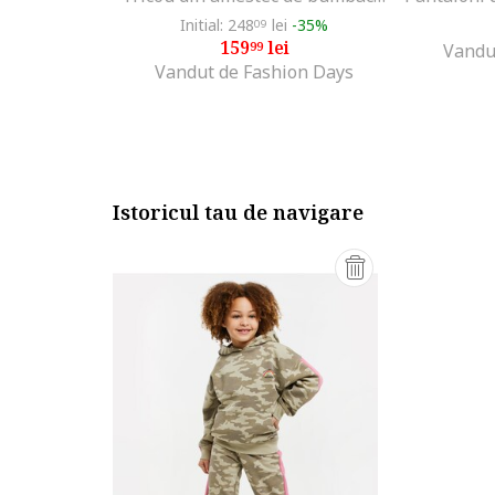
Initial: 248
lei
-35%
09
159
lei
99
Vandu
Vandut de Fashion Days
Istoricul tau de navigare