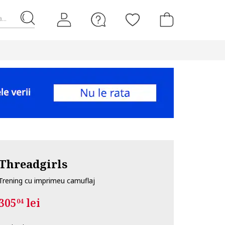
...
Threadgirls
Trening cu imprimeu camuflaj
305
lei
04