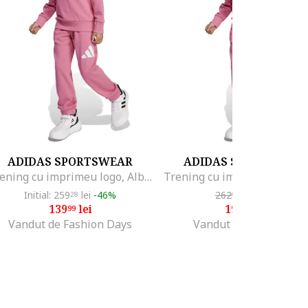
ADIDAS SPORTSWEAR
ADIDAS SPORTSWEA
Trening cu imprimeu logo, Alb/Roz somon
Initial: 259
lei
-46%
262
lei
-25%
28
00
139
lei
196
lei
99
50
Vandut de Fashion Days
Vandut de Top Sport