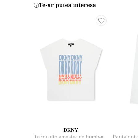
Te-ar putea interesa
DKNY
Tricou din amestec de bumbac cu imprimeu logo, Alb