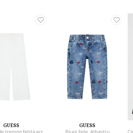
GUESS
GUESS
Pantaloni de trening fetita ecru,
Blugi Fete, Albastru