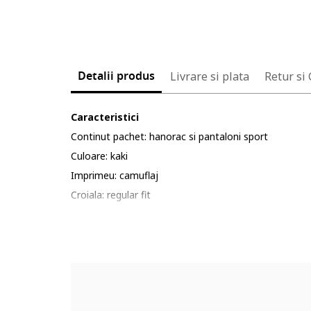
Detalii produs
Livrare si plata
Retur si
Caracteristici
Continut pachet: hanorac si pantaloni sport
Culoare: kaki
Imprimeu: camuflaj
Croiala: regular fit
Material: poliester, bumbac
Lungime maneca: maneca lunga
Lungime pantaloni: lungi
Sistem inchidere: fara inchidere
Detalii: buzunar kangaroo