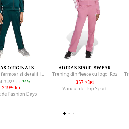
AS ORIGINALS
ADIDAS SPORTSWEAR
Trening cu fermoar si detalii logo Firebird, Albastru petrol
Trening din fleece cu logo, Roz
al: 343
lei
-36%
367
lei
99
00
219
lei
99
Vandut de Top Sport
 de Fashion Days