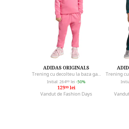
ADIDAS ORIGINALS
ADID
Trening cu decolteu la baza gatului, Roz
Initial: 264
lei
-50%
Initi
99
129
lei
99
Vandut de Fashion Days
Vandut