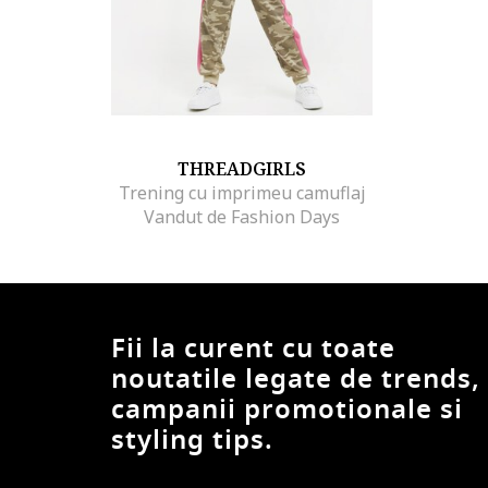
THREADGIRLS
Trening cu imprimeu camuflaj
Vandut de Fashion Days
Fii la curent cu toate
noutatile legate de trends,
campanii promotionale si
styling tips.