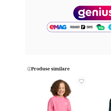
Compozitie
Exterior: bumbac, poliester
Cod produs:
20779-KHAKI-8037
Produse similare