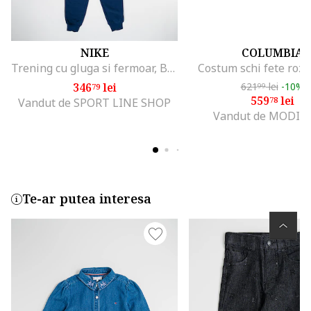
NIKE
COLUMBIA
Trening cu gluga si fermoar, Bleumarin
Costum schi fete roz/v
346
lei
621
lei
-10%
79
99
559
lei
78
Vandut de SPORT LINE SHOP
Vandut de MODIV
Te-ar putea interesa