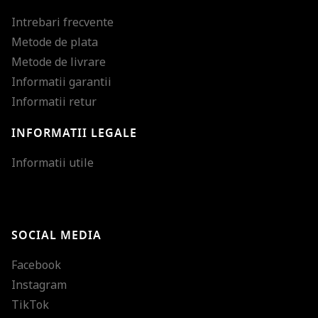
Intrebari frecvente
Metode de plata
Metode de livrare
Informatii garantii
Informatii retur
INFORMATII LEGALE
Mareste dimensiunea
Informatii utile
Micsoreaza dimensiu
Mareste spatierea tex
SOCIAL MEDIA
Micsoreaza spatierea
Facebook
Mareste inaltimea ra
Instagram
Micsoreaza inaltimea
TikTok