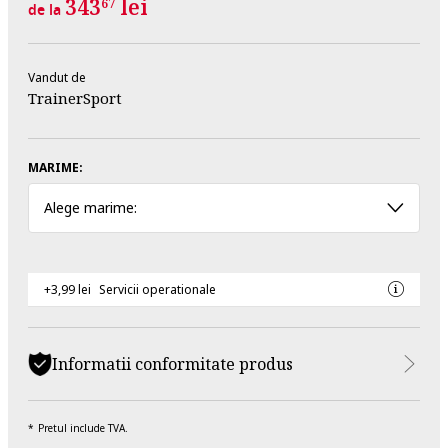
343
lei
67
de la
Vandut de
TrainerSport
MARIME:
Alege marime:
+3,99 lei
Servicii operationale
Informatii conformitate produs
Pretul include TVA.