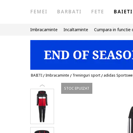
FEMEI
BARBATI
FETE
BAIETI
Imbracaminte
Incaltaminte
Cumpara in functie 
BAIETI
/
Imbracaminte
/
Treninguri sport
/
adidas Sportswe
STOC EPUIZAT