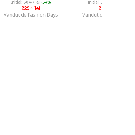
Initial: 504
lei
-54%
Initial: 347
lei
-31%
33
99
229
lei
238
lei
99
99
Vandut de Fashion Days
Vandut de MODIVO SA