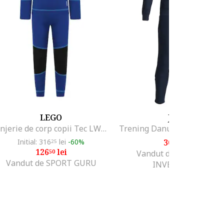
LEGO
JOMA
Lenjerie de corp copii Tec LWUlwodwqfwqfff, Bleumarin
Initial: 316
lei
-60%
301
lei
25
99
126
lei
50
Vandut de KSVI SPORT
Vandut de SPORT GURU
INVESTMENT