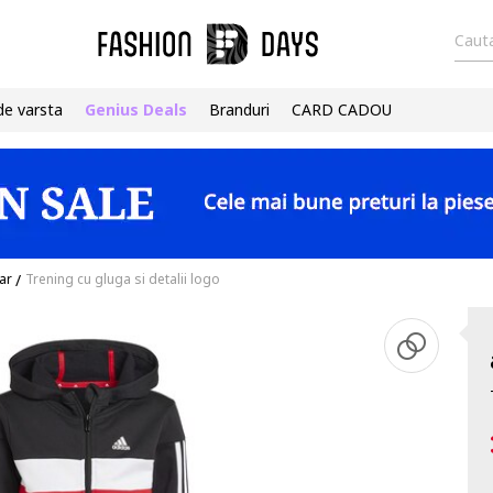
Cauta
de varsta
Genius Deals
Branduri
CARD CADOU
ar
/
Trening cu gluga si detalii logo