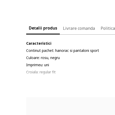
Detalii produs
Livrare comanda
Politic
Caracteristici
Continut pachet: hanorac si pantaloni sport
Culoare: rosu, negru
Imprimeu: uni
Croiala: regular fit
Material: poliester, sustenabil
Lungime maneca: maneca lunga
Lungime pantaloni: lungi
Sistem inchidere: fermoar
Detalii: 4 buzunare, aspect colorblock