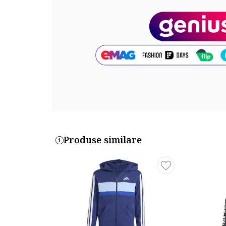
Compozitie
Exterior: 70% bumbac, 30% poliester reciclat
Cod produs:
IJ6330_199068
Produse similare