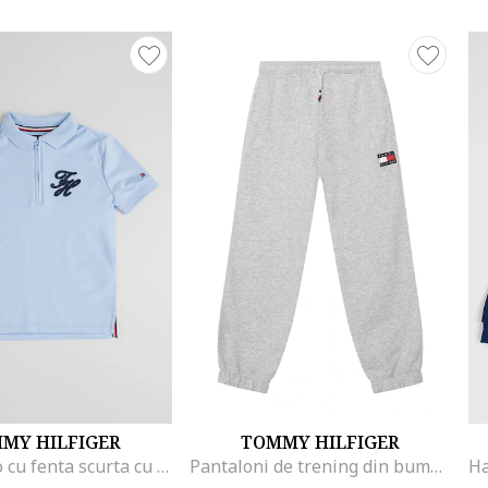
MY HILFIGER
TOMMY HILFIGER
Tricou polo cu fenta scurta cu fermoar, Albastru pastel
Pantaloni de trening din bumbac cu detaliu logo