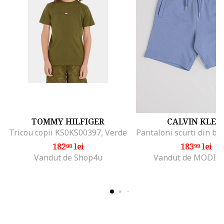
TOMMY HILFIGER
CALVIN KLEI
Tricou copii KS0KS00397, Verde
182
lei
183
lei
00
99
Vandut de Shop4u
Vandut de MODIV