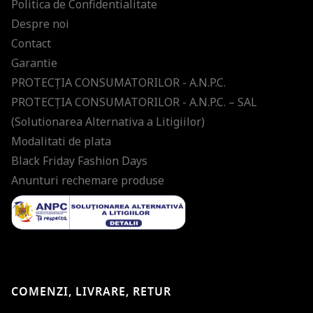
Politica de Confidentialitate
Despre noi
Contact
Garantie
PROTECŢIA CONSUMATORILOR - A.N.P.C.
PROTECŢIA CONSUMATORILOR - A.N.P.C. – SAL
(Solutionarea Alternativa a Litigiilor)
Modalitati de plata
Black Friday Fashion Days
Anunturi rechemare produse
COMENZI, LIVRARE, RETUR