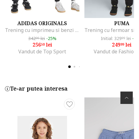
ADIDAS ORIGINALS
PUMA
Trening cu imprimeu si benzi contrastante Disney, Alb/Coral/Gri antracit
342
lei
-25%
Initial: 329
lei
-2
00
99
256
lei
249
lei
50
99
Vandut de Top Sport
Vandut de Fashion
Te-ar putea interesa