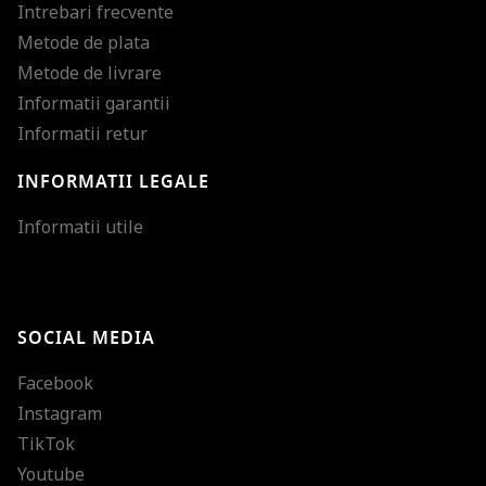
Intrebari frecvente
Metode de plata
Metode de livrare
Informatii garantii
Informatii retur
INFORMATII LEGALE
Mareste dimensiunea
Informatii utile
Micsoreaza dimensiu
Mareste spatierea tex
SOCIAL MEDIA
Micsoreaza spatierea
Facebook
Mareste inaltimea ra
Instagram
Micsoreaza inaltimea
TikTok
Inverseaza culorile
Youtube