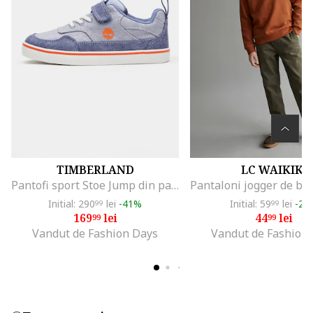
TIMBERLAND
LC WAIKIKI
Pantofi sport Stoe Jump din panza cu banda velcro, Albastru deschis
Initial: 290
lei
-41%
Initial: 59
lei
-25
99
99
169
lei
44
lei
99
99
Vandut de Fashion Days
Vandut de Fashion