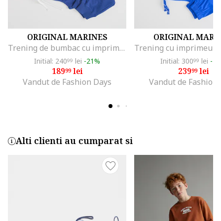
ORIGINAL MARINES
ORIGINAL MARI
Trening de bumbac cu imprimeu text, Albastru prafuit
Initial: 240
lei
-21%
Initial: 300
lei
-2
99
99
189
lei
239
lei
99
99
Vandut de Fashion Days
Vandut de Fashion
Alti clienti au cumparat si