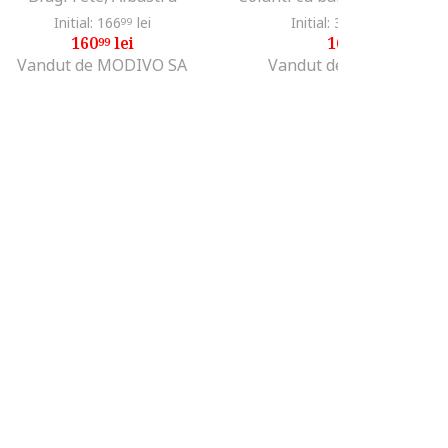
Initial: 166
lei
Initial: 366
lei
-53%
99
04
160
lei
169
lei
99
99
Vandut de MODIVO SA
Vandut de Fashion Days