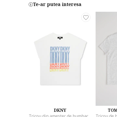
Te-ar putea interesa
DKNY
TOM
Tricou din amestec de bumbac cu imprimeu logo, Alb