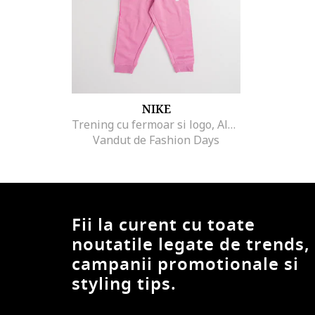
NIKE
Trening cu fermoar si logo, Alb/Roz prafuit
Vandut de Fashion Days
Fii la curent cu toate
noutatile legate de trends,
campanii promotionale si
styling tips.