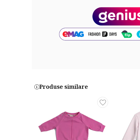
Exterior: 100% poliester
Cod produs:
36M452-ACG
Produse similare