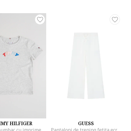
MY HILFIGER
GUESS
Tricou de bumbac cu imprimeu logo cauciucat, Gri deschis melange
Pantaloni de trening fetita ecru,