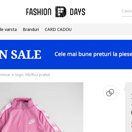
Cauta
de varsta
Branduri
CARD CADOU
rmoar si logo, Alb/Roz prafuit