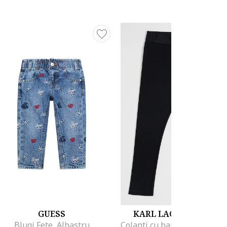
GUESS
KARL LAGERFELD KID
Blugi Fete, Albastru