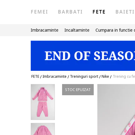
FEMEI
BARBATI
FETE
BAIETI
Imbracaminte
Incaltaminte
Cumpara in functie 
FETE
/
Imbracaminte
/
Treninguri sport
/
Nike
/
Trening cu fe
STOC EPUIZAT