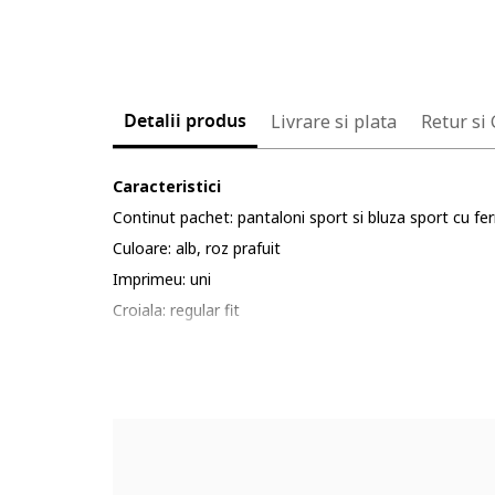
Detalii produs
Livrare si plata
Retur si
Caracteristici
Continut pachet: pantaloni sport si bluza sport cu f
Culoare: alb, roz prafuit
Imprimeu: uni
Croiala: regular fit
Material: poliester
Lungime maneca: maneca lunga
Lungime pantaloni: lungi
Sistem inchidere: fermoar
Compozitie