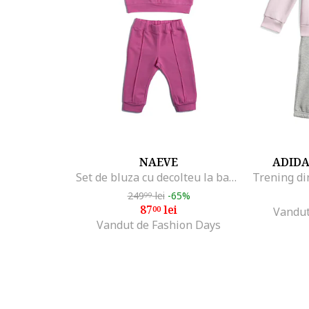
NAEVE
ADID
Set de bluza cu decolteu la baza gatului si pantaloni de trening, Roz
249
lei
-65%
99
87
lei
00
Vandut
Vandut de Fashion Days