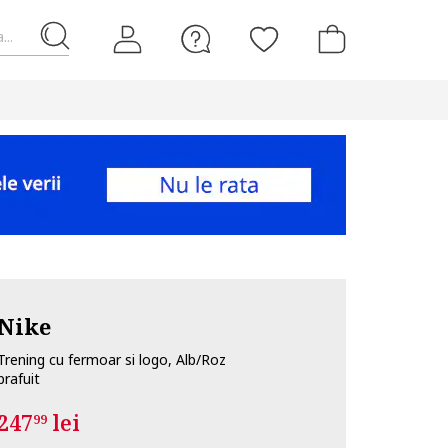
...
Nike
Trening cu fermoar si logo, Alb/Roz
prafuit
247
lei
99