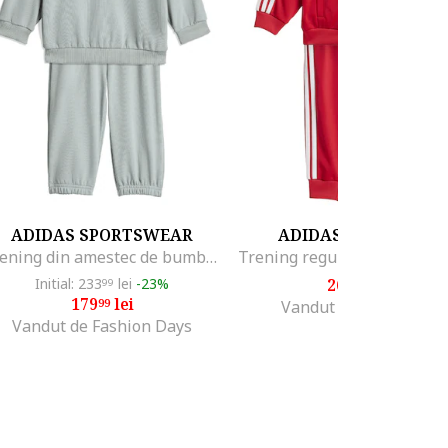
ADIDAS SPORTSWEAR
ADIDAS ORIGINALS
Trening din amestec de bumbac cu imprimeu grafic pe spate, Verde pal
Initial: 233
lei
-23%
262
lei
99
00
179
lei
99
Vandut de Top Sport
Vandut de Fashion Days