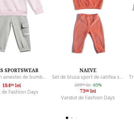
AS SPORTSWEAR
NAEVE
Trening din amestec de bumbac cu buzunar cargo, Roz pastel/Gri melange
Set de bluza sport de catifea si pantaloni sport1, Coral
184
lei
209
lei
-65%
99
99
73
lei
00
 de Fashion Days
Vandut de Fashion Days