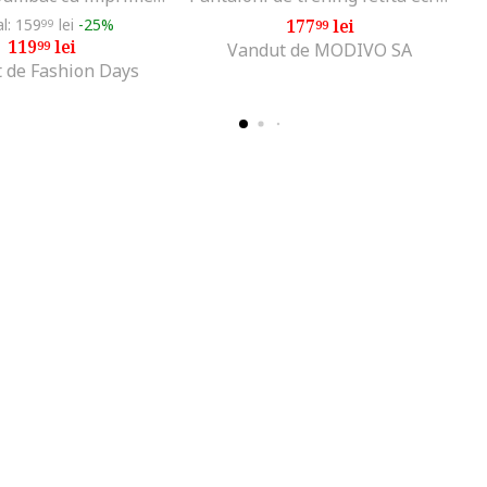
al: 159
lei
-25%
177
lei
99
99
119
lei
99
Vandut de MODIVO SA
 de Fashion Days