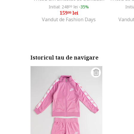
Initial: 248
lei
-35%
Initi
09
159
lei
99
Vandut de Fashion Days
Vandut
Istoricul tau de navigare