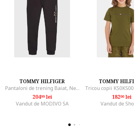
TOMMY HILFIGER
TOMMY HILFIG
Pantaloni de trening Baiat, Negru, 100% bumbac, 4Y
Tricou copii KS0KS0039
204
lei
182
lei
99
00
Vandut de MODIVO SA
Vandut de Shop