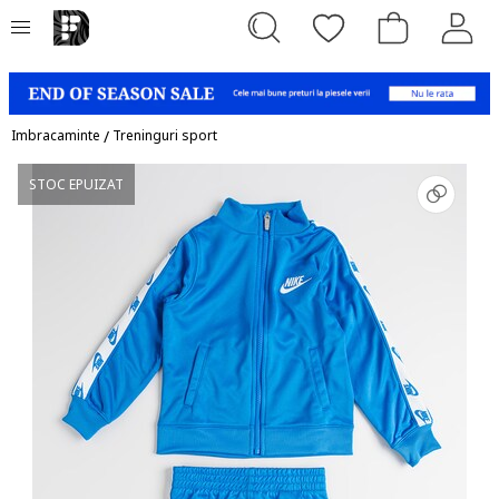
Imbracaminte
/
Treninguri sport
STOC EPUIZAT