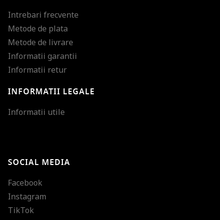
Intrebari frecvente
Metode de plata
Metode de livrare
Informatii garantii
Informatii retur
INFORMATII LEGALE
Mareste dimensiunea
Informatii utile
Micsoreaza dimensiu
Mareste spatierea tex
SOCIAL MEDIA
Micsoreaza spatierea
Facebook
Mareste inaltimea ra
Instagram
Micsoreaza inaltimea
TikTok