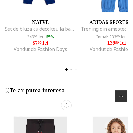
NAEVE
ADIDAS SPORTS
Set de bluza cu decolteu la baza gatului si pantaloni de trening, Albastru
249
lei
-65%
Initial: 233
lei
-4
99
99
87
lei
139
lei
00
99
Vandut de Fashion Days
Vandut de Fashion
Te-ar putea interesa