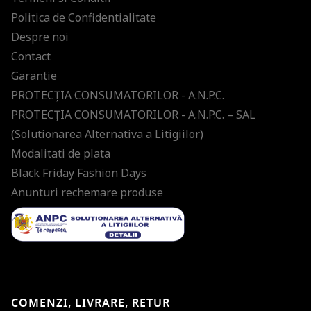
Politica de Confidentialitate
Despre noi
Contact
Garantie
PROTECŢIA CONSUMATORILOR - A.N.P.C.
PROTECŢIA CONSUMATORILOR - A.N.P.C. – SAL
(Solutionarea Alternativa a Litigiilor)
Modalitati de plata
Black Friday Fashion Days
Anunturi rechemare produse
COMENZI, LIVRARE, RETUR