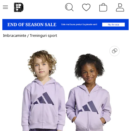
Imbracaminte
/
Treninguri sport