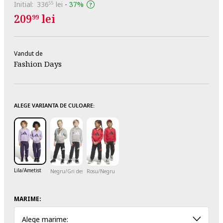
Initial:
336
lei
-
37%
55
209
lei
99
Vandut de
Fashion Days
ALEGE VARIANTA DE CULOARE:
Lila/Ametist
Negru/Gri deschis melange
Rosu/Negru
MARIME:
Alege marime: