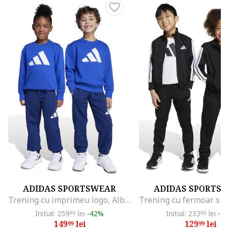
ADIDAS SPORTSWEAR
ADIDAS SPORTS
Trening cu imprimeu logo, Albastru inchis/Albastru royal
Initial: 259
lei
-42%
Initial: 233
lei
-4
99
99
149
lei
129
lei
99
99