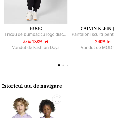
HUGO
CALVIN KLEIN J
Tricou de bumbac cu logo discret, Rosu/Alb optic
188
lei
240
lei
99
99
de la
Vandut de Fashion Days
Vandut de MODIV
Istoricul tau de navigare