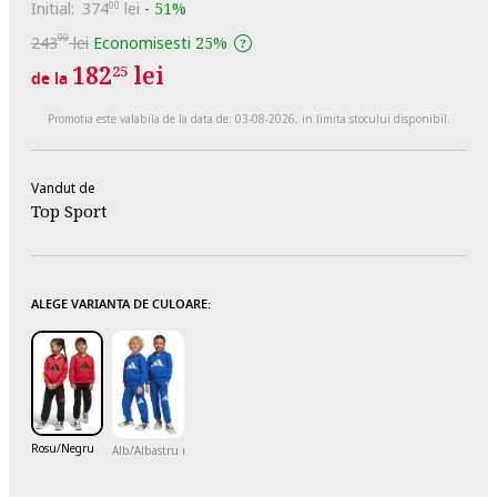
Initial:
374
lei
-
51%
00
00
243
lei
Economisesti
25%
182
lei
25
de la
Promotia este valabila de la data de:
03-08-2026
, in limita stocului disponibil.
Vandut de
Top Sport
ALEGE VARIANTA DE CULOARE:
Rosu/Negru
Alb/Albastru royal