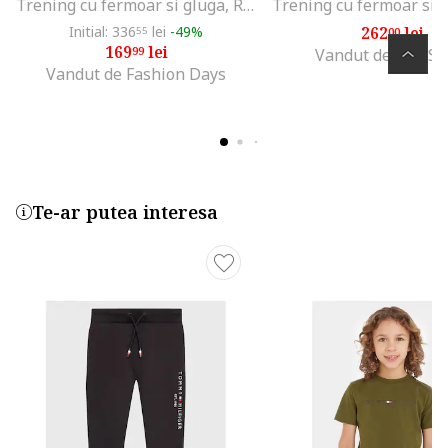
Trening cu fermoar si gluga, Rosu/Negru
Initial: 336
lei
-49%
262
lei
55
00
169
lei
99
Vandut de Top Sp
Vandut de Fashion Days
Te-ar putea interesa