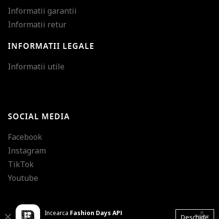
Informatii garantii
Informatii retur
INFORMATII LEGALE
Mareste dimensiunea
Informatii utile
Micsoreaza dimensiu
Mareste spatierea tex
SOCIAL MEDIA
Micsoreaza spatierea
Facebook
Mareste inaltimea ra
Instagram
Micsoreaza inaltimea
TikTok
Inverseaza culorile
Youtube
Nuante de gri
Incearca
Fashion Days APP
Cursor mare
Close
Deschide