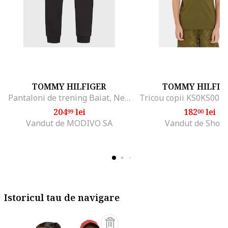
TOMMY HILFIGER
TOMMY HILFIG
Pantaloni de trening Baiat, Negru, 100% bumbac, 4Y
Tricou copii KS0KS0039
204
lei
182
lei
99
00
Vandut de MODIVO SA
Vandut de Shop
Istoricul tau de navigare