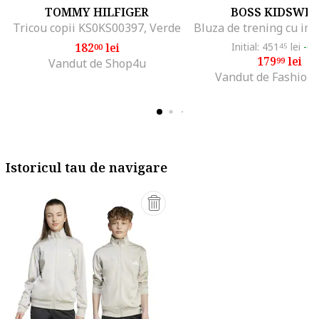
TOMMY HILFIGER
BOSS KIDSWE
Tricou copii KS0KS00397, Verde
182
lei
Initial: 451
lei
-6
00
45
179
lei
99
Vandut de Shop4u
Vandut de Fashion
Istoricul tau de navigare