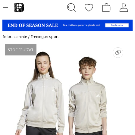
Imbracaminte
/
Treninguri sport
STOC EPUIZAT