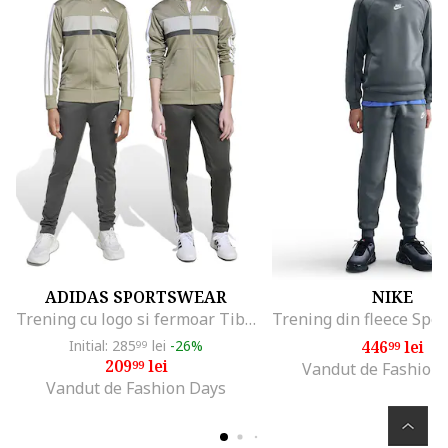
ADIDAS SPORTSWEAR
NIKE
Trening cu logo si fermoar Tiberio, Gri deschis/Bej/Negru stins
Initial: 285
lei
-26%
446
lei
99
99
209
lei
99
Vandut de Fashion
Vandut de Fashion Days