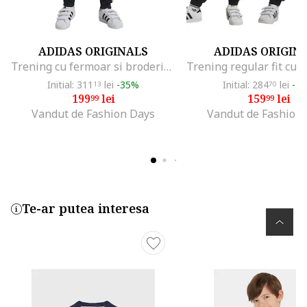
ADIDAS ORIGINALS
ADIDAS ORIGIN
Trening cu fermoar si broderie logo, Alb/Negru
Initial: 311
lei
-35%
Initial: 284
lei
-4
13
70
199
lei
159
lei
99
99
Vandut de Fashion Days
Vandut de Fashion
Te-ar putea interesa