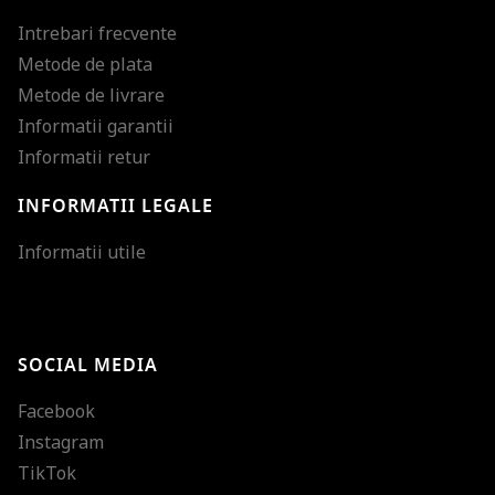
Intrebari frecvente
Metode de plata
Metode de livrare
Informatii garantii
Informatii retur
INFORMATII LEGALE
Mareste dimensiunea
Informatii utile
Micsoreaza dimensiu
Mareste spatierea tex
SOCIAL MEDIA
Micsoreaza spatierea
Facebook
Mareste inaltimea ra
Instagram
Micsoreaza inaltimea
TikTok