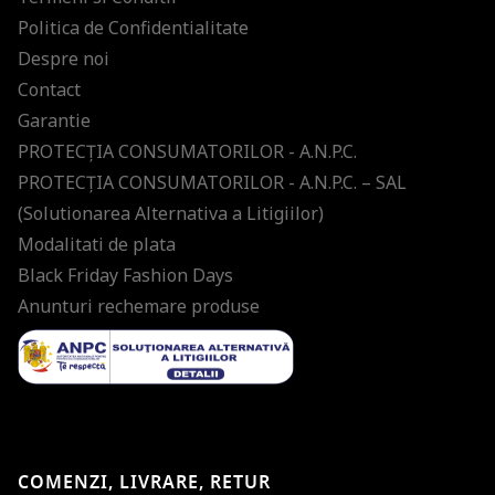
Politica de Confidentialitate
Despre noi
Contact
Garantie
PROTECŢIA CONSUMATORILOR - A.N.P.C.
PROTECŢIA CONSUMATORILOR - A.N.P.C. – SAL
(Solutionarea Alternativa a Litigiilor)
Modalitati de plata
Black Friday Fashion Days
Anunturi rechemare produse
COMENZI, LIVRARE, RETUR