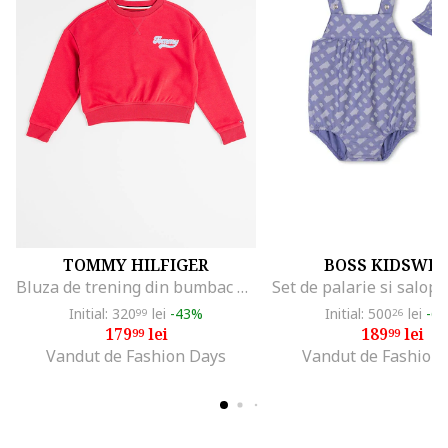
TOMMY HILFIGER
BOSS KIDSWE
Bluza de trening din bumbac organic cu logo, Roz zmeuriu
Initial: 320
lei
-43%
Initial: 500
lei
-6
99
26
179
lei
189
lei
99
99
Vandut de Fashion Days
Vandut de Fashion