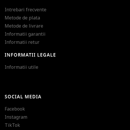
Intrebari frecvente
Metode de plata
Metode de livrare
Informatii garantii
Informatii retur
INFORMATII LEGALE
Mareste dimensiunea
Informatii utile
Micsoreaza dimensiu
Mareste spatierea tex
SOCIAL MEDIA
Micsoreaza spatierea
Facebook
Mareste inaltimea ra
Instagram
Micsoreaza inaltimea
TikTok