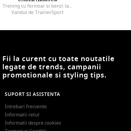
Trening cu fermoar si benzi laterale contrastante pentru fitness21`, Negru
Vandut de TrainerSport
Fii la curent cu toate noutatile
legate de trends, campanii
promotionale si styling tips.
SUPORT SI ASISTENTA
Intrebari frecvente
Informatii retur
Informatii despre cookies