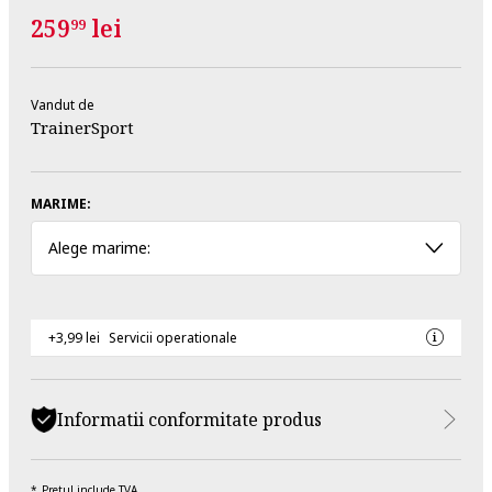
259
lei
99
Vandut de
TrainerSport
MARIME:
Alege marime:
+3,99 lei
Servicii operationale
Informatii conformitate produs
Pretul include TVA.