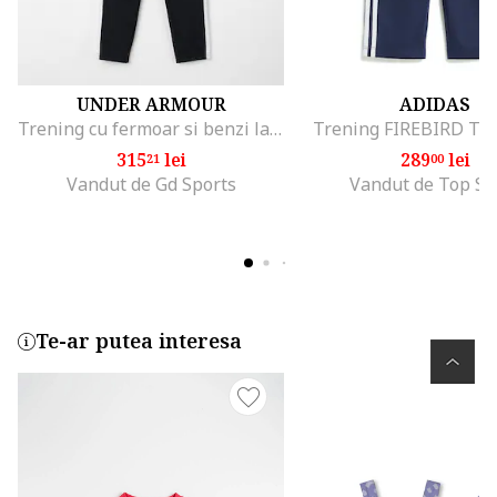
UNDER ARMOUR
ADIDAS
Trening cu fermoar si benzi laterale contrastante pentru fitness21`, Negru
Trening FIREBIRD TS
315
lei
289
lei
21
00
Vandut de Gd Sports
Vandut de Top Sp
Te-ar putea interesa