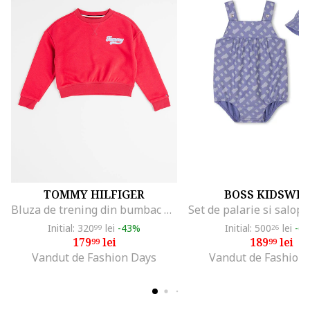
TOMMY HILFIGER
BOSS KIDSWE
Bluza de trening din bumbac organic cu logo, Roz zmeuriu
Initial: 320
lei
-43%
Initial: 500
lei
-6
99
26
179
lei
189
lei
99
99
Vandut de Fashion Days
Vandut de Fashion