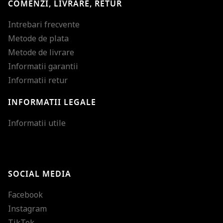
COMENZI, LIVRARE, RETUR
Intrebari frecvente
Metode de plata
Metode de livrare
Informatii garantii
Informatii retur
INFORMATII LEGALE
Mareste dimensiunea
Informatii utile
Micsoreaza dimensiu
Mareste spatierea tex
SOCIAL MEDIA
Micsoreaza spatierea
Facebook
Mareste inaltimea ra
Instagram
Micsoreaza inaltimea
TikTok