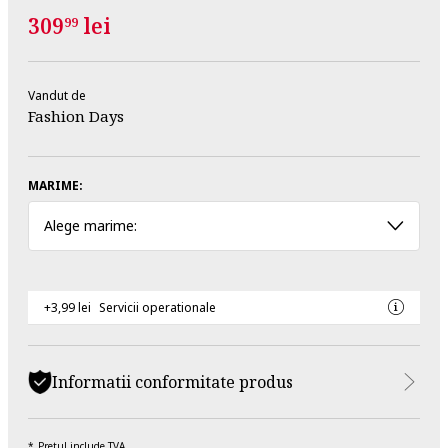
309
lei
99
Vandut de
Fashion Days
MARIME:
Alege marime:
+3,99 lei
Servicii operationale
Informatii conformitate produs
Pretul include TVA.