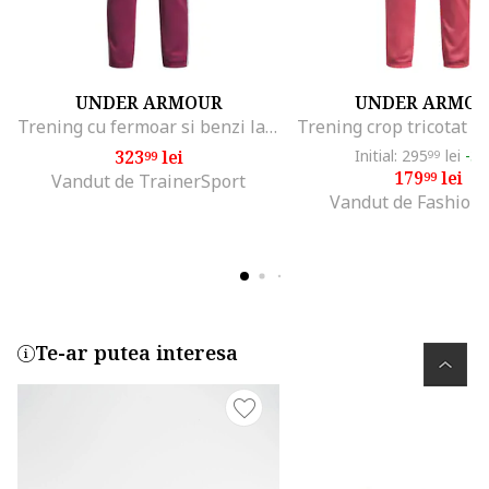
UNDER ARMOUR
UNDER ARMO
Trening cu fermoar si benzi laterale contrastante, Fucsia
323
lei
Initial: 295
lei
-3
99
99
179
lei
99
Vandut de TrainerSport
Vandut de Fashion
Te-ar putea interesa