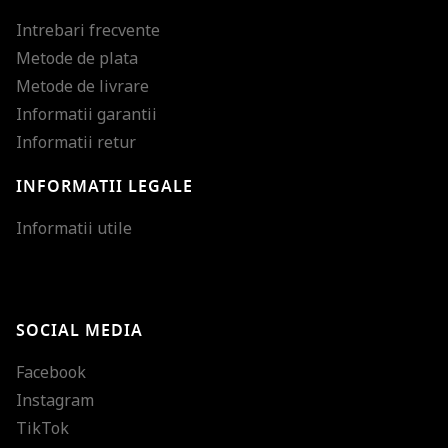
Intrebari frecvente
Metode de plata
Metode de livrare
Informatii garantii
Informatii retur
INFORMATII LEGALE
Mareste dimensiunea
Informatii utile
Micsoreaza dimensiu
Mareste spatierea tex
SOCIAL MEDIA
Micsoreaza spatierea
Facebook
Mareste inaltimea ra
Instagram
Micsoreaza inaltimea
TikTok