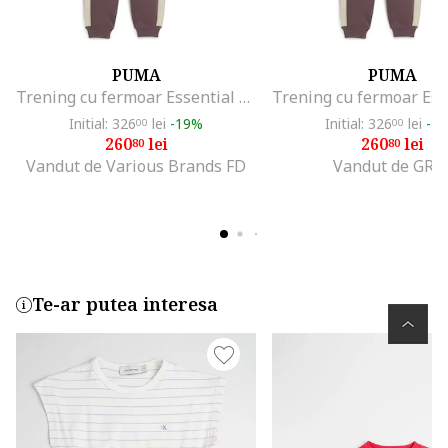
PUMA
PUMA
Trening cu fermoar Essential Tape, Violet prafuit
Initial: 326
lei
-19%
Initial: 326
lei
-1
00
00
260
lei
260
lei
80
80
Vandut de Various Brands FD
Vandut de GRI
Te-ar putea interesa