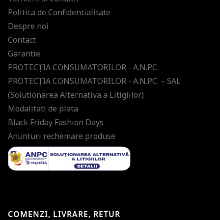
Politica de Confidentialitate
Despre noi
Contact
Garantie
PROTECŢIA CONSUMATORILOR - A.N.P.C.
PROTECŢIA CONSUMATORILOR - A.N.P.C. – SAL
(Solutionarea Alternativa a Litigiilor)
Modalitati de plata
Black Friday Fashion Days
Anunturi rechemare produse
COMENZI, LIVRARE, RETUR