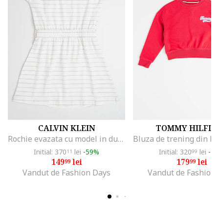
CALVIN KLEIN
TOMMY HILFIG
Rochie evazata cu model in dungi, Alb fildes/Lila
Initial: 370
lei
-59%
Initial: 320
lei
-4
11
99
149
lei
179
lei
99
99
Vandut de Fashion Days
Vandut de Fashion