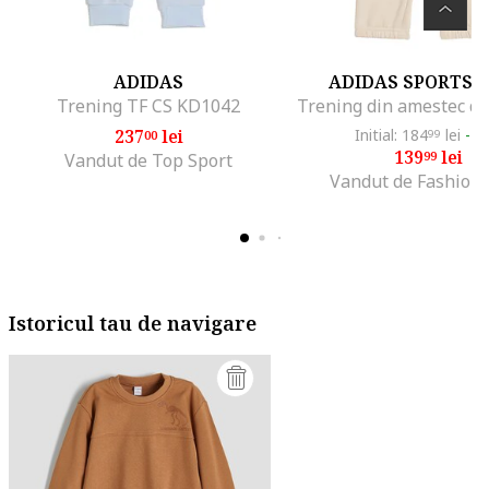
ADIDAS
ADIDAS SPORTS
Trening TF CS KD1042
237
lei
Initial: 184
lei
-2
00
99
139
lei
99
Vandut de Top Sport
Vandut de Fashion
Istoricul tau de navigare