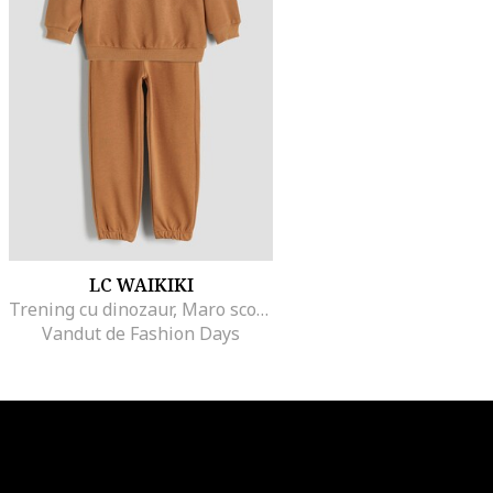
LC WAIKIKI
Trening cu dinozaur, Maro scortisoara
Vandut de Fashion Days