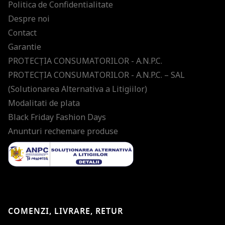
Politica de Confidentialitate
Despre noi
Contact
Garantie
PROTECŢIA CONSUMATORILOR - A.N.P.C.
PROTECŢIA CONSUMATORILOR - A.N.P.C. – SAL
(Solutionarea Alternativa a Litigiilor)
Modalitati de plata
Black Friday Fashion Days
Anunturi rechemare produse
COMENZI, LIVRARE, RETUR