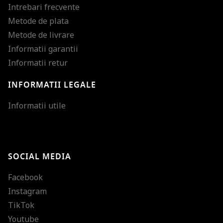
Intrebari frecvente
Metode de plata
Metode de livrare
Informatii garantii
Informatii retur
INFORMATII LEGALE
Mareste dimensiunea
Informatii utile
Micsoreaza dimensiu
Mareste spatierea tex
SOCIAL MEDIA
Micsoreaza spatierea
Facebook
Mareste inaltimea ra
Instagram
Micsoreaza inaltimea
TikTok
Inverseaza culorile
Youtube