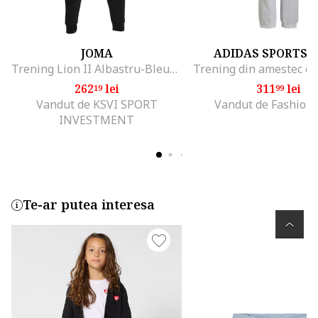
JOMA
ADIDAS SPORTS
Trening Lion II Albastru-Bleumarin, Albastru
262
lei
311
lei
19
99
Vandut de KSVI SPORT
Vandut de Fashion
INVESTMENT
Te-ar putea interesa