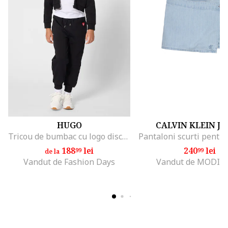
HUGO
CALVIN KLEIN J
Tricou de bumbac cu logo discret, Rosu/Alb optic
188
lei
240
lei
99
99
de la
Vandut de Fashion Days
Vandut de MODIV