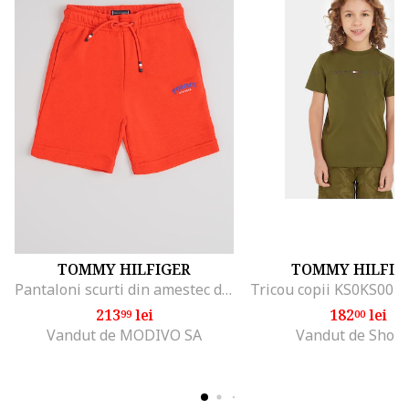
TOMMY HILFIGER
TOMMY HILFIG
Pantaloni scurti din amestec de bumbac cu snur, Rosu
Tricou copii KS0KS0039
213
lei
182
lei
99
00
Vandut de MODIVO SA
Vandut de Shop