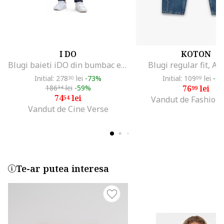
I DO
KOTON
Blugi baieti iDO din bumbac elastic talie ajustabila cu snur albastru inchis
Blugi regular fit, Al
Initial: 278
lei
-73%
Initial: 109
lei
-3
30
99
186
lei
-59%
76
lei
34
99
74
lei
54
Vandut de Fashion
Vandut de Cine Verse
Te-ar putea interesa