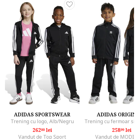
ADIDAS SPORTSWEAR
ADIDAS ORIGIN
Trening cu logo, Alb/Negru
262
lei
258
lei
00
99
Vandut de Top Sport
Vandut de MODIV