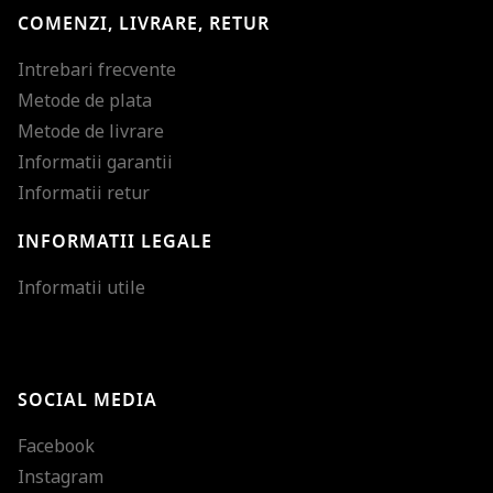
COMENZI, LIVRARE, RETUR
Intrebari frecvente
Metode de plata
Metode de livrare
Informatii garantii
Informatii retur
INFORMATII LEGALE
Mareste dimensiunea
Informatii utile
Micsoreaza dimensiu
Mareste spatierea tex
SOCIAL MEDIA
Micsoreaza spatierea
Facebook
Mareste inaltimea ra
Instagram
Micsoreaza inaltimea