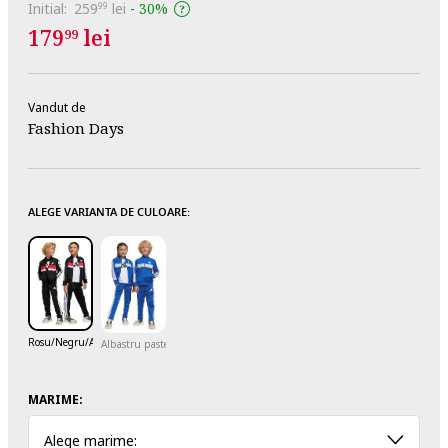
Initial:
259
lei
-
30%
99
179
lei
99
Vandut de
Fashion Days
ALEGE VARIANTA DE CULOARE:
Rosu/Negru/Alb optic
Albastru pastel/Albastru royal/Alb optic
MARIME:
Alege marime: