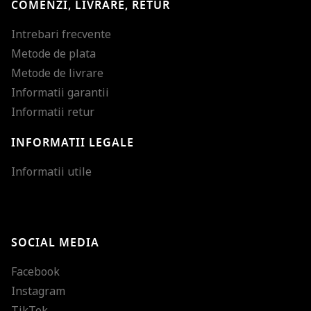
COMENZI, LIVRARE, RETUR
Intrebari frecvente
Metode de plata
Metode de livrare
Informatii garantii
Informatii retur
INFORMATII LEGALE
Mareste dimensiunea
Informatii utile
Micsoreaza dimensiu
Mareste spatierea tex
SOCIAL MEDIA
Micsoreaza spatierea
Facebook
Mareste inaltimea ra
Instagram
Micsoreaza inaltimea
TikTok