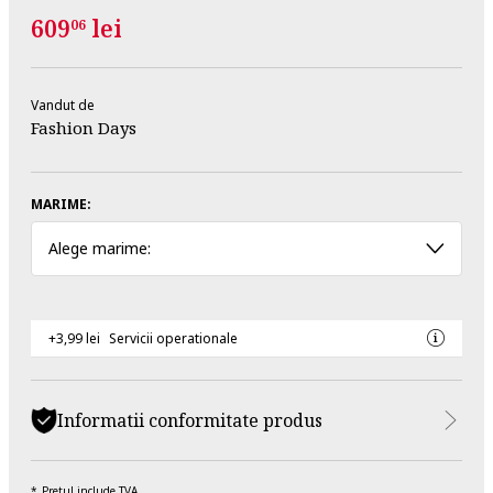
609
lei
06
Vandut de
Fashion Days
MARIME:
Alege marime:
+3,99 lei
Servicii operationale
Informatii conformitate produs
Pretul include TVA.