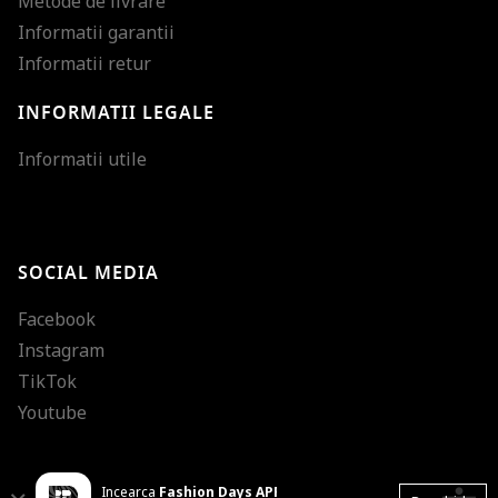
Metode de livrare
Informatii garantii
Informatii retur
INFORMATII LEGALE
Mareste dimensiunea
Informatii utile
Micsoreaza dimensiu
Mareste spatierea tex
SOCIAL MEDIA
Micsoreaza spatierea
Facebook
Mareste inaltimea ra
Instagram
Micsoreaza inaltimea
TikTok
Inverseaza culorile
Youtube
Nuante de gri
Incearca
Fashion Days APP
Cursor mare