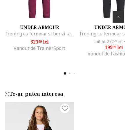
UNDER ARMOUR
UNDER ARMO
Trening cu fermoar si benzi laterale contrastante, Fucsia
323
lei
Initial: 272
lei
-2
99
99
199
lei
99
Vandut de TrainerSport
Vandut de Fashion
Te-ar putea interesa