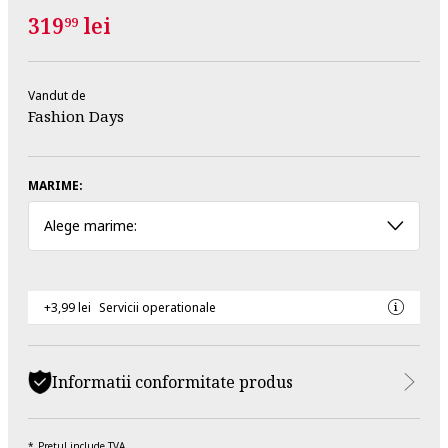
319
lei
99
Vandut de
Fashion Days
MARIME:
Alege marime:
+3,99 lei
Servicii operationale
Informatii conformitate produs
Pretul include TVA.