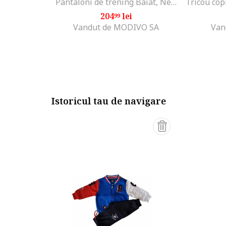
Pantaloni de trening Baiat, Negru, 100% bumbac, 4Y
Tricou cop
204
lei
99
Vandut de MODIVO SA
Van
Istoricul tau de navigare