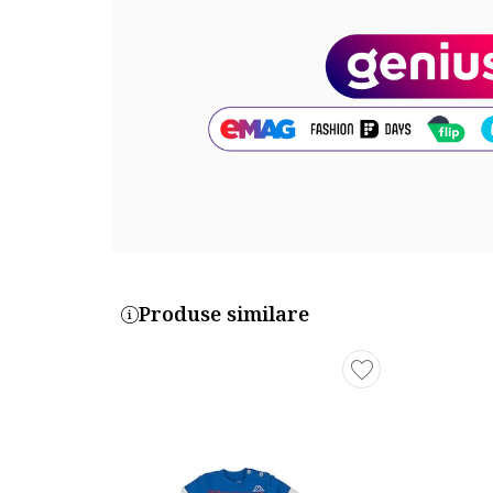
Exterior: 95% bumbac, 5% elastan
Cod produs:
4447817-5_223173
Produse similare