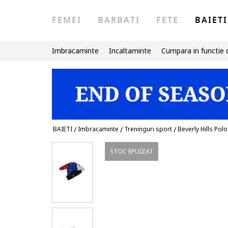
FEMEI
BARBATI
FETE
BAIETI
Imbracaminte
Incaltaminte
Cumpara in functie 
BAIETI
/
Imbracaminte
/
Treninguri sport
/
Beverly Hills Pol
STOC EPUIZAT