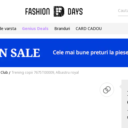
Cauta
de varsta
Genius Deals
Branduri
CARD CADOU
o Club
/
Trening copii 7675T00009, Albastru royal