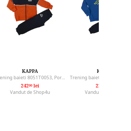
KAPPA
KAPPA
Trening baieti 8051T0053, Portocaliu
242
lei
229
lei
00
90
Vandut de Shop4u
Vandut de Shop4u