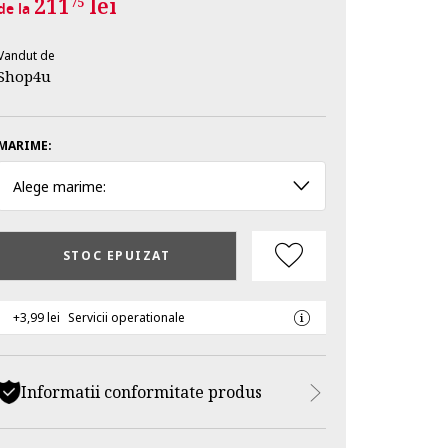
211
lei
75
de la
Vandut de
Shop4u
MARIME:
Alege marime:
STOC EPUIZAT
+3,99 lei
Servicii operationale
Informatii conformitate produs