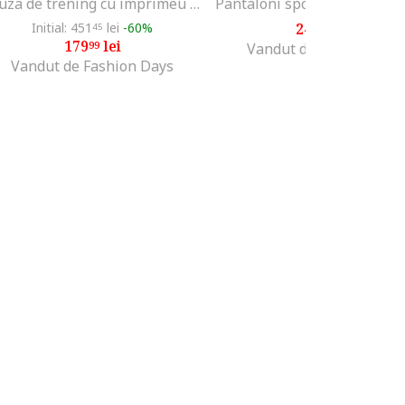
Bluza de trening cu imprimeu logo, Negru/Bej
Initial: 451
lei
-60%
248
lei
45
99
179
lei
99
Vandut de MODIVO SA
Vandut de Fashion Days