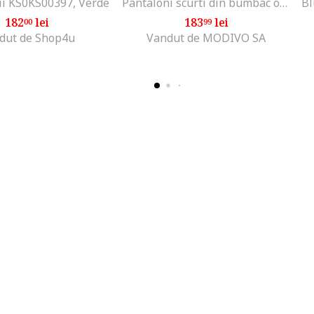
ii KS0KS00397, Verde
Pantaloni scurti din bumbac organic cu logo, Albastru inchis
182
lei
183
lei
00
99
dut de Shop4u
Vandut de MODIVO SA