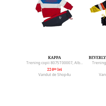
KAPPA
BEVERLY
Trening copii 8075T00007, Albastru
Trening
224
lei
00
Vandut de Shop4u
Van