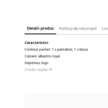
Detalii produs
Politica de returnare
Liv
Caracteristici
Continut pachet: 1 x pantaloni, 1 x bluza
Culoare: albastru royal
Imprimeu: logo
Croiala: regular fit
Material: bumbac
Lungime maneca: maneca lunga
Lungime pantaloni: lungi
Sistem inchidere: fermoar
Compozitie