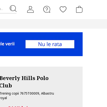
...
Beverly Hills Polo
Club
Trening copii 7675T00009, Albastru
royal