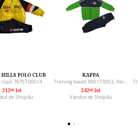
 HILLS POLO CLUB
KAPPA
 copii 7675T00014
Trening baieti 8051T0053, Verde
212
lei
242
lei
00
00
dut de Shop4u
Vandut de Shop4u