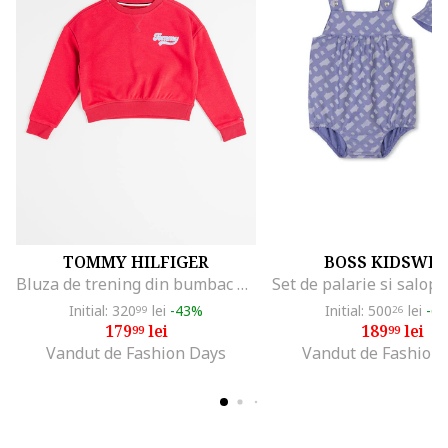
TOMMY HILFIGER
BOSS KIDSWE
Bluza de trening din bumbac organic cu logo, Roz zmeuriu
Initial: 320
lei
-43%
Initial: 500
lei
-6
99
26
179
lei
189
lei
99
99
Vandut de Fashion Days
Vandut de Fashion