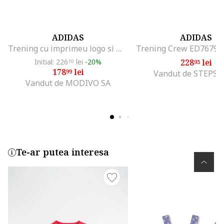
ADIDAS
ADIDAS
Trening cu imprimeu logo si maneca lunga
Initial: 226
lei
-20%
228
lei
10
93
178
lei
99
Vandut de STEPS
Vandut de MODIVO SA
Te-ar putea interesa