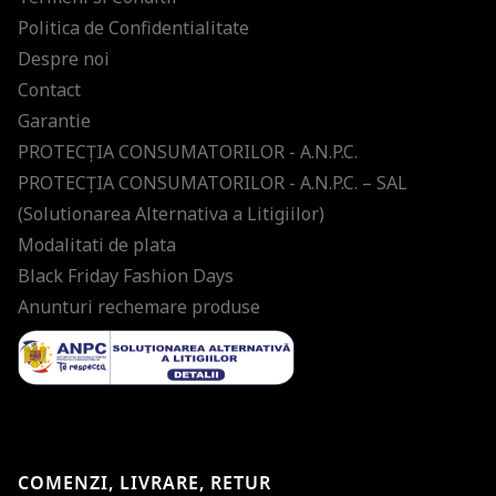
Politica de Confidentialitate
Despre noi
Contact
Garantie
PROTECŢIA CONSUMATORILOR - A.N.P.C.
PROTECŢIA CONSUMATORILOR - A.N.P.C. – SAL
(Solutionarea Alternativa a Litigiilor)
Modalitati de plata
Black Friday Fashion Days
Anunturi rechemare produse
COMENZI, LIVRARE, RETUR