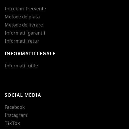
Intrebari frecvente
Metode de plata
Metode de livrare
Informatii garantii
Informatii retur
INFORMATII LEGALE
Mareste dimensiunea
Informatii utile
Micsoreaza dimensiu
Mareste spatierea tex
SOCIAL MEDIA
Micsoreaza spatierea
Facebook
Mareste inaltimea ra
Instagram
Micsoreaza inaltimea
TikTok