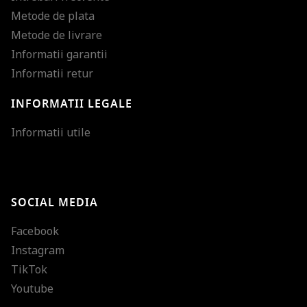
Metode de plata
Metode de livrare
Informatii garantii
Informatii retur
INFORMATII LEGALE
Mareste dimensiunea
Informatii utile
Micsoreaza dimensiu
Mareste spatierea tex
SOCIAL MEDIA
Micsoreaza spatierea
Facebook
Mareste inaltimea ra
Instagram
Micsoreaza inaltimea
TikTok
Inverseaza culorile
Youtube