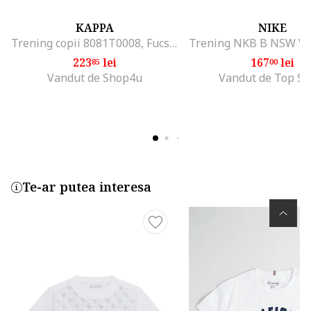
KAPPA
NIKE
Trening copii 8081T0008, Fucsia/Albastru
223
lei
167
lei
85
00
Vandut de Shop4u
Vandut de Top Sp
Te-ar putea interesa