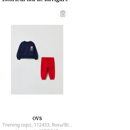
OVS
Trening copii, 112433, Rosu/Bleumarin, Bumbac