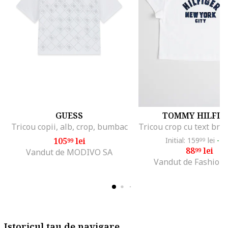
GUESS
TOMMY HILFIG
Tricou copii, alb, crop, bumbac
105
lei
Initial: 159
lei
-4
99
99
88
lei
99
Vandut de MODIVO SA
Vandut de Fashion
Istoricul tau de navigare