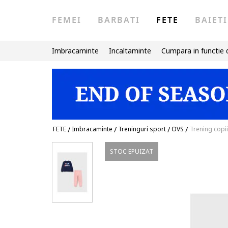
FEMEI
BARBATI
FETE
BAIETI
Imbracaminte
Incaltaminte
Cumpara in functie 
FETE
/
Imbracaminte
/
Treninguri sport
/
OVS
/
Trening copi
STOC EPUIZAT