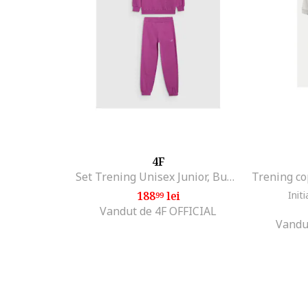
4F
Set Trening Unisex Junior, Bumbac Confortabil, Roz Inchis, Sportstyle casual,
188
lei
Initi
99
Vandut de 4F OFFICIAL
Vandu