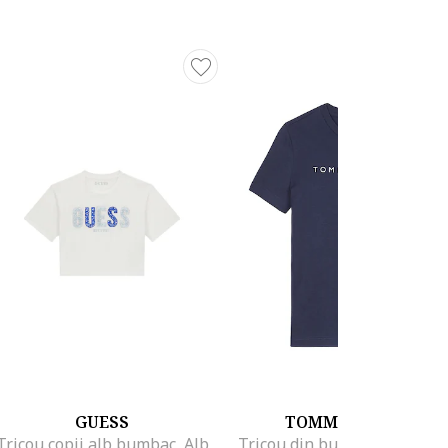
GUESS
TOMMY HILFIGER
Tricou copii alb bumbac, Alb