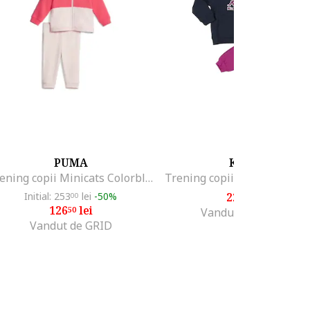
PUMA
KAPPA
Trening copii Minicats Colorblock Jogger FL, Bumbac, Roz, Roz
Initial: 253
lei
-50%
223
lei
00
85
126
lei
50
Vandut de Shop4u
Vandut de GRID