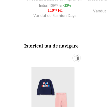
Initial: 159
lei
-25%
99
119
lei
99
Vandut 
Vandut de Fashion Days
Istoricul tau de navigare