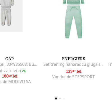
GAP
ENERGIERS
Trening copii, 304985508, Bumbac/Poliester, Gri, Gri
Set trening hanorac cu gluga si puf, pantaloni cu snur, broderie, verde, bumbac-poliester
al: 220
lei
-17%
139
lei
21
47
180
lei
99
Vandut de STEPSPORT
t de MODIVO SA