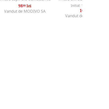
98
lei
Initial: 159
lei
-31%
99
99
109
lei
99
Vandut de MODIVO SA
Vandut de Fashion Days