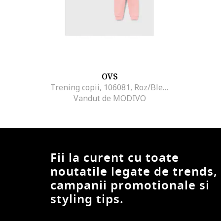
OVS
Trening copii, 106081, Roz/Bleumarin, Bumbac
Vandut de MODIVO
Fii la curent cu toate
noutatile legate de trends,
campanii promotionale si
styling tips.