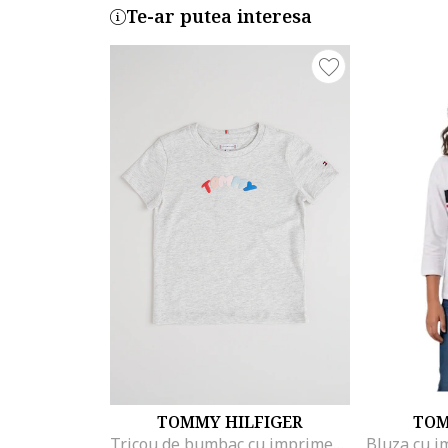
Te-ar putea interesa
TOMMY HILFIGER
TOM
Tricou de bumbac cu imprimeu logo cauciucat, Gri deschis melange