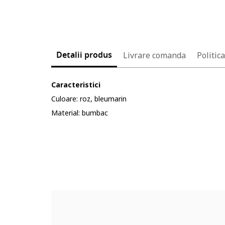
Detalii produs
Livrare comanda
Politic
Caracteristici
Culoare: roz, bleumarin
Material: bumbac
Cod produs:
4917430-7_199072