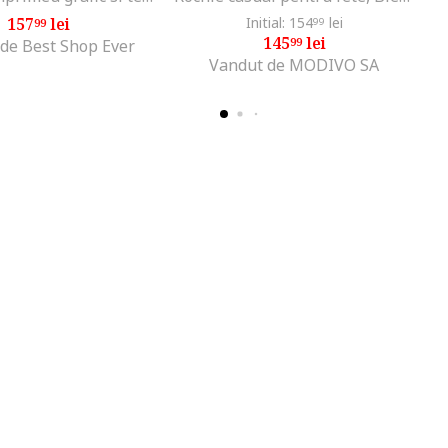
157
lei
Initial: 154
lei
99
99
145
lei
99
de Best Shop Ever
Vandut de MODIVO SA