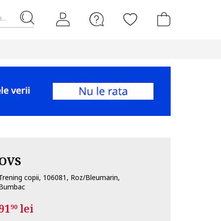
...
OVS
Trening copii, 106081, Roz/Bleumarin,
Bumbac
91
lei
90