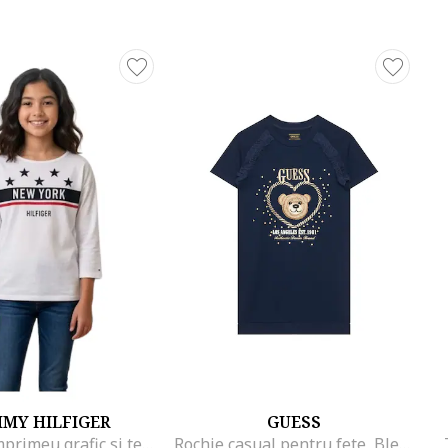
MY HILFIGER
GUESS
Bluza cu imprimeu grafic si text,
Rochie casual pentru fete, Bleumarin