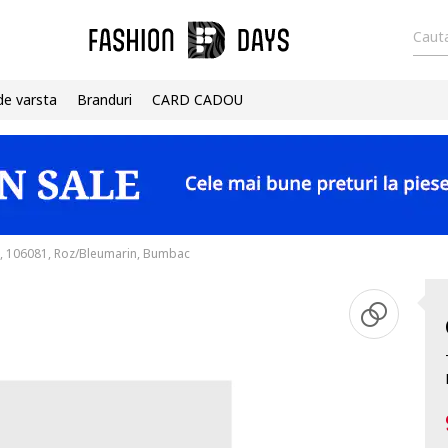
Cauta
de varsta
Branduri
CARD CADOU
i, 106081, Roz/Bleumarin, Bumbac