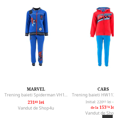
MARVEL
CARS
Trening baieti Spiderman VH1059, Albastru
231
lei
Initial: 220
lei
-3
83
65
153
lei
74
Vandut de Shop4u
de la
Vandut de Shop