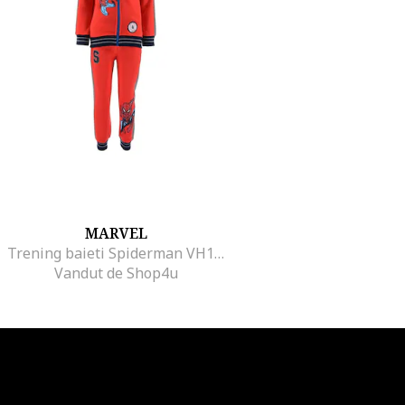
MARVEL
Trening baieti Spiderman VH1059, Rosu
Vandut de Shop4u