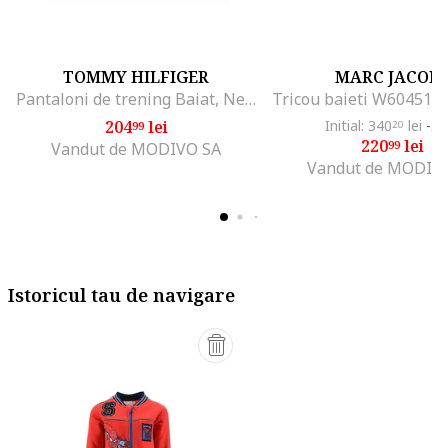
TOMMY HILFIGER
MARC JACOB
Pantaloni de trening Baiat, Negru, 100% bumbac, 4Y
204
lei
Initial: 340
lei
-3
99
20
220
lei
99
Vandut de MODIVO SA
Vandut de MODIV
Istoricul tau de navigare