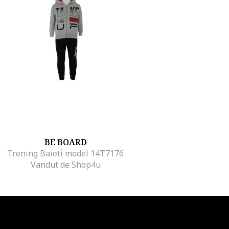
BE BOARD
Trening Baieti model 14T7176
Vandut de Shop4u