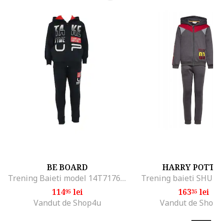
BE BOARD
HARRY POTTE
Trening Baieti model 14T7176, Albastru inchis
Trening baieti SHU12
114
lei
163
lei
95
35
Vandut de Shop4u
Vandut de Shop