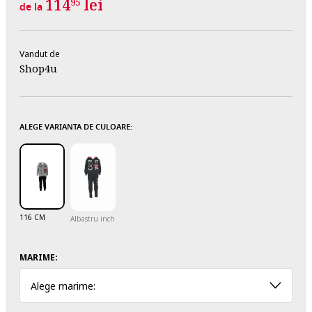
114
lei
95
de la
Vandut de
Shop4u
ALEGE VARIANTA DE CULOARE:
116 CM
Albastru inchis
MARIME:
Alege marime: