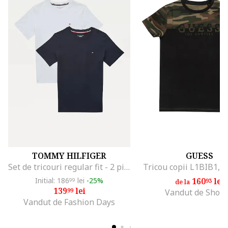
TOMMY HILFIGER
GUESS
Set de tricouri regular fit - 2 piese, Alb/Albastru inchis
Tricou copii L1BIB1, 
Initial: 186
lei
-25%
160
lei
99
93
de la
139
lei
99
Vandut de Shop
Vandut de Fashion Days