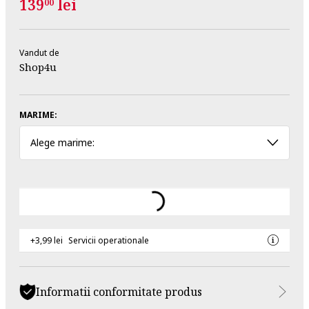
139
lei
00
Vandut de
Shop4u
MARIME:
Alege marime:
+3,99 lei
Servicii operationale
Informatii conformitate produs