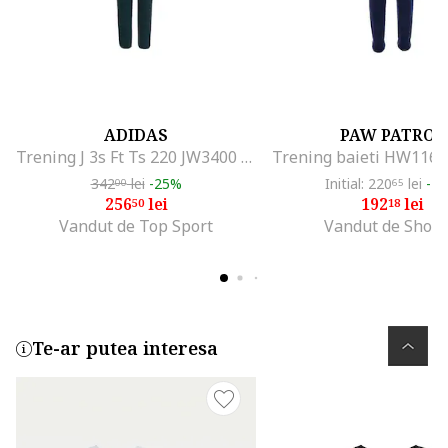
ADIDAS
PAW PATROL
Trening J 3s Ft Ts 220 JW3400 Copii Turcoaz 128
342
lei
-25%
Initial: 220
lei
-1
00
65
256
lei
192
lei
50
18
Vandut de Top Sport
Vandut de Shop
Te-ar putea interesa