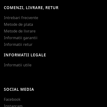
COMENZI, LIVRARE, RETUR
Intrebari frecvente
Metode de plata
Metode de livrare
Informatii garantii
Informatii retur
INFORMATII LEGALE
Mareste dimensiunea
Informatii utile
Micsoreaza dimensiu
Mareste spatierea tex
SOCIAL MEDIA
Micsoreaza spatierea
Facebook
Mareste inaltimea ra
Instagram