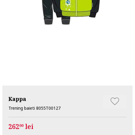
Kappa
Trening baieti 8055T00127
262
lei
00