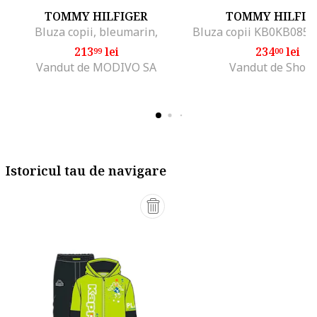
TOMMY HILFIGER
TOMMY HILFIG
Bluza copii, bleumarin,
213
lei
234
lei
99
00
Vandut de MODIVO SA
Vandut de Shop
Istoricul tau de navigare