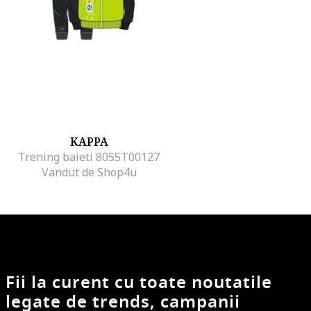
KAPPA
Trening baieti 8055T00127
Vandut de Shop4u
Fii la curent cu toate noutatile
legate de trends, campanii