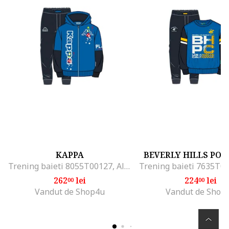
KAPPA
BEVERLY HILLS POL
Trening baieti 8055T00127, Albastru
262
lei
224
lei
00
00
Vandut de Shop4u
Vandut de Shop