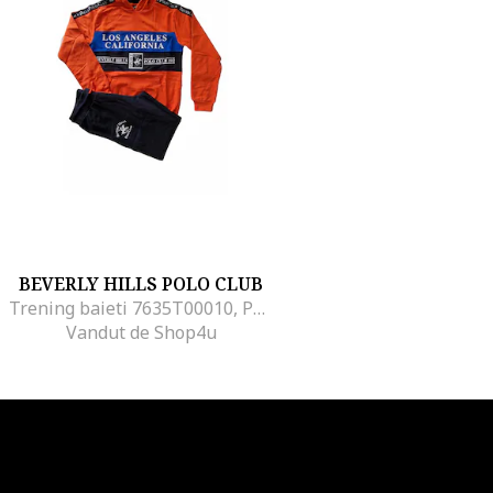
BEVERLY HILLS POLO CLUB
Trening baieti 7635T00010, Portocaliu
Vandut de Shop4u