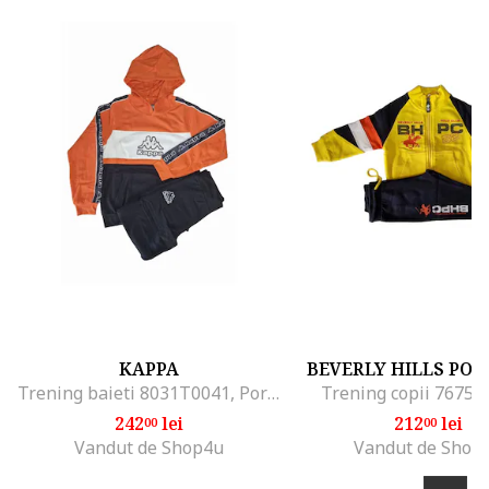
KAPPA
BEVERLY HILLS POL
Trening baieti 8031T0041, Portocaliu
Trening copii 7675
242
lei
212
lei
00
00
Vandut de Shop4u
Vandut de Shop