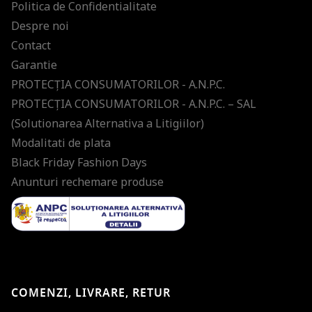
Politica de Confidentialitate
Despre noi
Contact
Garantie
PROTECŢIA CONSUMATORILOR - A.N.P.C.
PROTECŢIA CONSUMATORILOR - A.N.P.C. – SAL
(Solutionarea Alternativa a Litigiilor)
Modalitati de plata
Black Friday Fashion Days
Anunturi rechemare produse
COMENZI, LIVRARE, RETUR