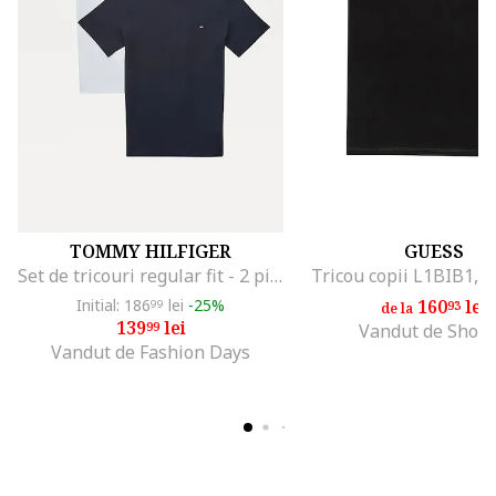
TOMMY HILFIGER
GUESS
Set de tricouri regular fit - 2 piese, Alb/Albastru inchis
Tricou copii L1BIB1, 
Initial: 186
lei
-25%
160
lei
99
93
de la
139
lei
99
Vandut de Shop
Vandut de Fashion Days