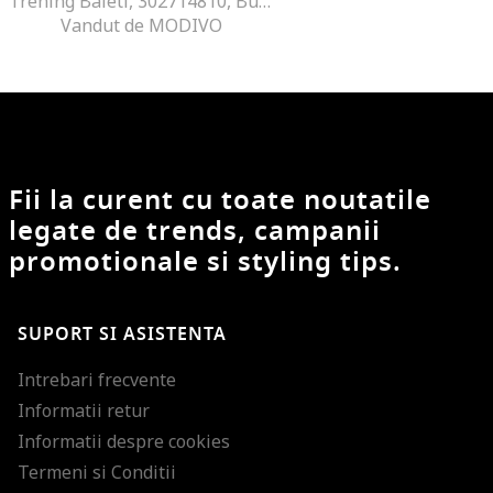
Trening Baieti, 302714810, Bumbac, Albastru
Vandut de MODIVO
Fii la curent cu toate noutatile
legate de trends, campanii
promotionale si styling tips.
SUPORT SI ASISTENTA
Intrebari frecvente
Informatii retur
Informatii despre cookies
Termeni si Conditii