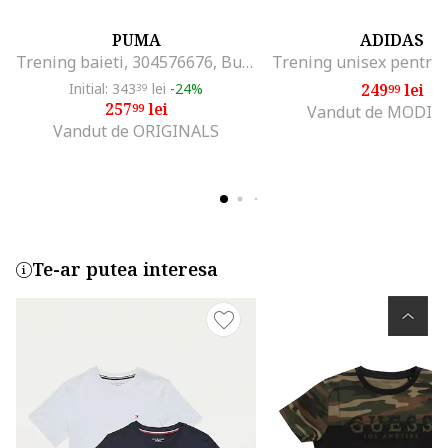
PUMA
ADIDAS
Trening baieti, 304576676, Bumbac/Poliester reciclat, Albastru, Albastru
Initial: 343
lei
-24%
249
lei
39
99
257
lei
99
Vandut de MODIV
Vandut de ORIGINALS
Te-ar putea interesa