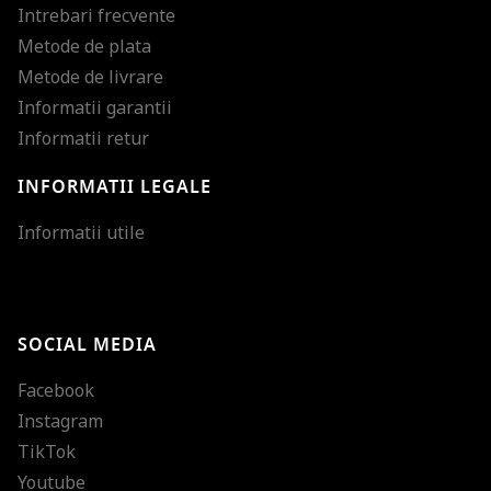
Intrebari frecvente
Metode de plata
Metode de livrare
Informatii garantii
Informatii retur
INFORMATII LEGALE
Mareste dimensiunea
Informatii utile
Micsoreaza dimensiu
Mareste spatierea tex
SOCIAL MEDIA
Micsoreaza spatierea
Facebook
Mareste inaltimea ra
Instagram
Micsoreaza inaltimea
TikTok
Inverseaza culorile
Youtube