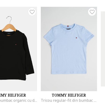
MY HILFIGER
TOMMY HILFIGER
Bluza din bumbac organic cu detaliu logo, Negru
Tricou regular-fit din bumbac cu logo discret, Albastru deschis,