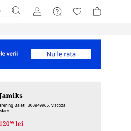
...
Jamiks
Trening Baieti, 300849965, Viscoza,
Maro
120
lei
99