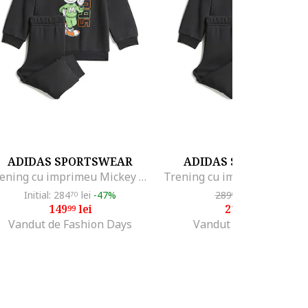
ADIDAS SPORTSWEAR
ADIDAS SPORTSWEA
Trening cu imprimeu Mickey Mouse, Rosu/Negru/Verde deschis
Initial: 284
lei
-47%
289
lei
-25%
70
00
149
lei
216
lei
99
75
Vandut de Fashion Days
Vandut de Top Sport