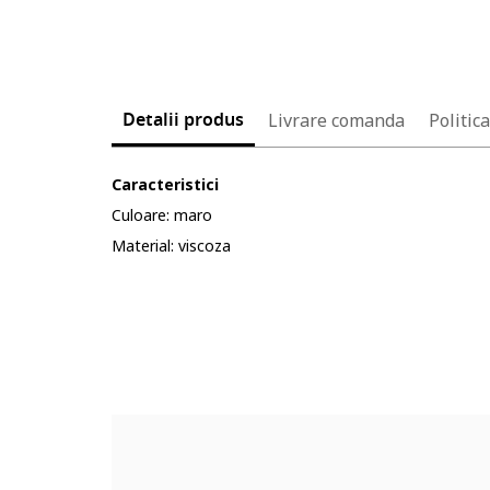
Detalii produs
Livrare comanda
Politic
Caracteristici
Culoare: maro
Material: viscoza
Cod produs:
4183752-9_199072