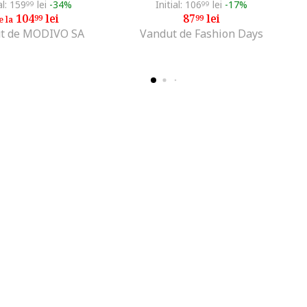
al: 159
lei
-34%
Initial: 106
lei
-17%
99
99
104
lei
87
lei
99
99
e la
t de MODIVO SA
Vandut de Fashion Days