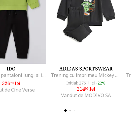
IDO
ADIDAS SPORTSWEAR
Trening cu pantaloni lungi si imprimeu grafic, Negru/Verde lime
Trening cu imprimeu Mickey Mouse, Rosu/Negru/Verde deschis
326
lei
Initial: 276
lei
-22%
70
11
214
lei
99
t de Cine Verse
Vandut de MODIVO SA