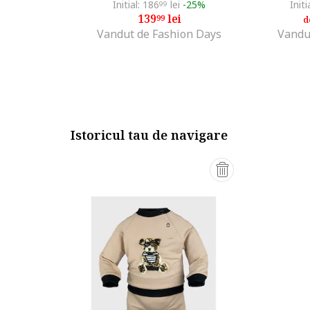
Initial: 186
lei
-25%
Initi
99
139
lei
99
d
Vandut de Fashion Days
Vandu
Istoricul tau de navigare