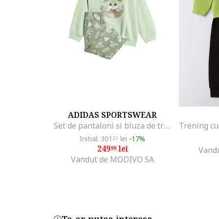
ADIDAS SPORTSWEAR
Set de pantaloni si bluza de trening cu model cu Star Wars, Verde pal/Kaki
Initial: 301
lei
-17%
21
249
lei
99
Vandu
Vandut de MODIVO SA