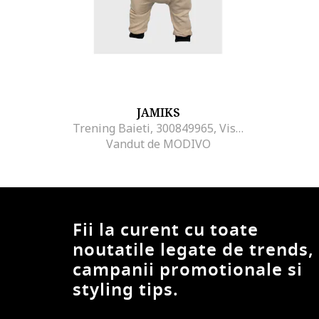
JAMIKS
Trening Baieti, 300849965, Viscoza, Maro
Vandut de MODIVO
Fii la curent cu toate
noutatile legate de trends,
campanii promotionale si
styling tips.