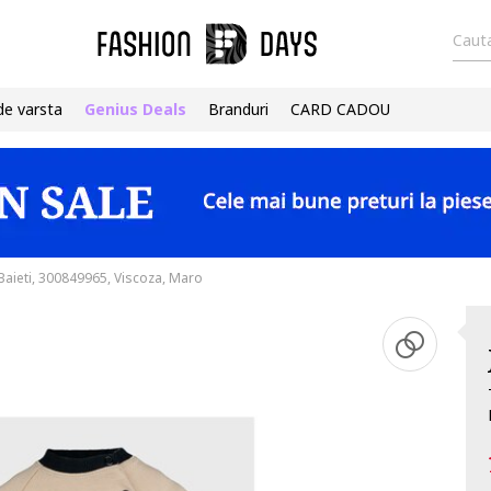
Cauta
de varsta
Genius Deals
Branduri
CARD CADOU
Baieti, 300849965, Viscoza, Maro