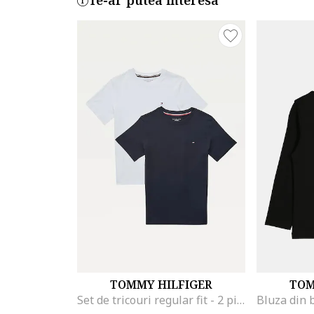
Te-ar putea interesa
TOMMY HILFIGER
TOM
Set de tricouri regular fit - 2 piese, Alb/Albastru inchis