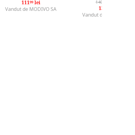
111
lei
140
lei
-7%
99
99
130
lei
99
Vandut de MODIVO SA
Vandut de MODIVO SA