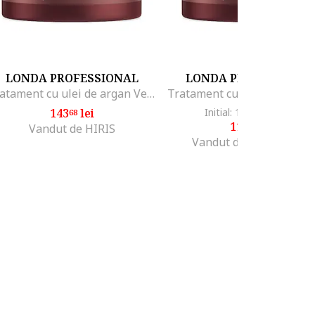
LONDA PROFESSIONAL
LONDA PROFESSIONA
Tratament cu ulei de argan Velvet Oil, 750 ml
143
lei
Initial: 158
lei
-25%
68
51
117
lei
94
Vandut de HIRIS
Vandut de Bold Beauty