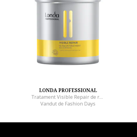
LONDA PROFESSIONAL
Tratament Visible Repair de reparare pentru par deteriorat, 750 ml
Vandut de Fashion Days