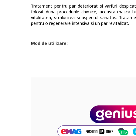
Tratament pentru par deteriorat si varfuri despicat
folosit dupa procedurile chimice, aceasta masca hi
vitalitatea, stralucirea si aspectul sanatos. Tratam
pentru o regenerare intensiva si un par revitalizat.
Mod de utilizare:
Se aplica dupa samponare, pe parul umed sters cu pro
Compozitie: Aqua/Water/Eau, Stearyl Alcohol, Cetyl
Alcohol, Bis-Aminopropyl Dimethicone, Phenoxyethan
Sodium Chloride, Hexyl Cinnamal, Benzyl Salicylate, C
Silk, BHT, Propylene Glycol, Astragalus Gummifer 