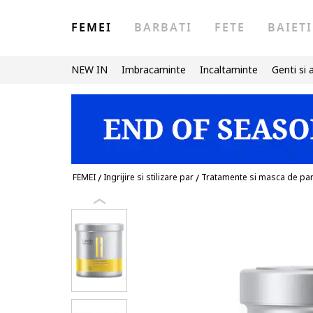
FEMEI
BARBATI
FETE
BAIETI
NEW IN
Imbracaminte
Incaltaminte
Genti si 
FEMEI
/
Ingrijire si stilizare par
/
Tratamente si masca de pa