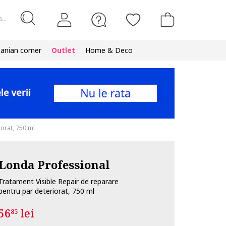
...
nian corner
Outlet
Home & Deco
orat, 750 ml
Londa Professional
Tratament Visible Repair de reparare
pentru par deteriorat, 750 ml
56
lei
85