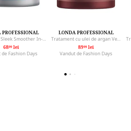
 PROFESSIONAL
LONDA PROFESSIONAL
Tratament Sleek Smoother In-Salon Treatment pentru par neted si matasos, 750 ml
Tratament cu ulei de argan Velvet Oil, 750 ml
68
lei
89
lei
99
99
 de Fashion Days
Vandut de Fashion Days