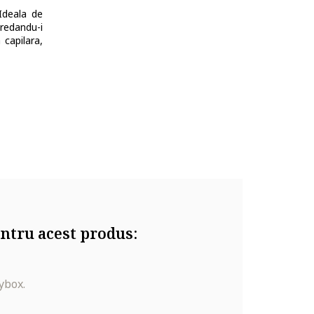
 Ideala de
redandu-i
 capilara,
, Benzyl
id,
rolyzed
ntru acest produs:
ybox.