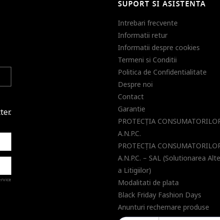
SUPORT SI ASISTENTA
Intrebari frecvente
Informatii retur
Informatii despre cookies
Termeni si Conditii
Politica de Confidentialitate
Despre noi
Contact
Garantie
ter.
PROTECŢIA CONSUMATORILOR
A.N.P.C.
PROTECŢIA CONSUMATORILOR
A.N.P.C. – SAL (Solutionarea Alt
a Litigiilor)
ervice
Modalitati de plata
Black Friday Fashion Days
Anunturi rechemare produse
a de