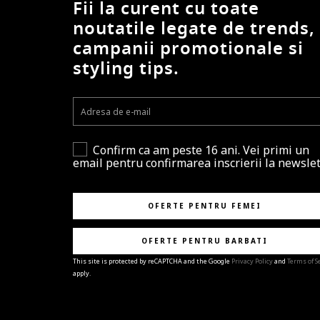
Fii la curent cu toate
noutatile legate de trends,
campanii promotionale si
styling tips.
Confirm ca am peste 16 ani. Vei primi un
email pentru confirmarea inscrierii la newslet
OFERTE PENTRU FEMEI
OFERTE PENTRU BARBATI
This site is protected by reCAPTCHA and the Google
Privacy Policy
and
Terms of S
apply.
BRAVO!
Te-ai abonat cu succes la newsletter folosind adres