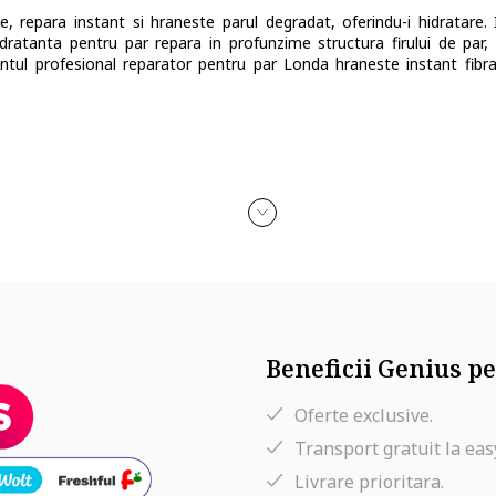
e, repara instant si hraneste parul degradat, oferindu-i hidratare.
dratanta pentru par repara in profunzime structura firului de par, 
entul profesional reparator pentru par Londa hraneste instant fibra
sopul, se lasa sa actioneze 5-10 minute si apoi se clateste bine.
 Alcohol, Behenamidopropyl Dimethylamine, Glutamic Acid, Panthenol
ol, Parfum/Fragrance, Methylparaben, Propylparaben, EDTA, Citic Ac
itronellol, Linalool, Prunus Amygdalus Dulcis (Sweet Alomd) Oil, Hyd
Beneficii Genius pe
Gum, Potassium Sorbate, Sodium Benzoate.
Oferte exclusive.
Transport gratuit la eas
Livrare prioritara.