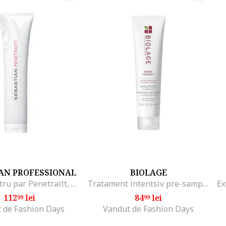
AN PROFESSIONAL
BIOLAGE
Masca pentru par Penetraitt, 150 ml
Tratament intentsiv pre-sampon Bond Therapy cu ulei de cocos si acid citric pentru parul deteriorat si supra procesat, 150m
112
lei
84
lei
99
99
 de Fashion Days
Vandut de Fashion Days