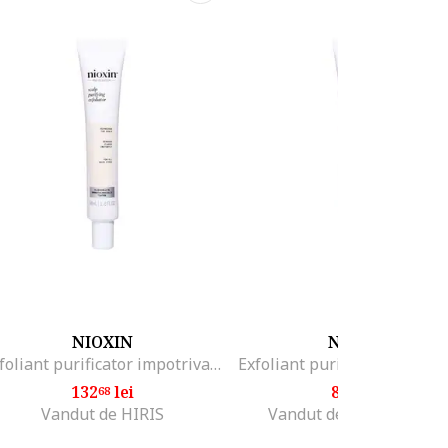
NIOXIN
NIOXIN
Exfoliant purificator impotriva matretii Scalp Purifying pentru scalp iritat cu mancarimi, 50 ml
132
lei
88
lei
68
99
Vandut de HIRIS
Vandut de Fashion Days