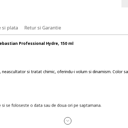
 si plata
Retur si Garantie
bastian Professional Hydre, 150 ml
 neascultator si tratat chimic, oferindu-i volum si dinamism. Color sa
e si se foloseste o data sau de doua ori pe saptamana.