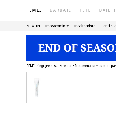
FEMEI
BARBATI
FETE
BAIETI
NEW IN
Imbracaminte
Incaltaminte
Genti si 
FEMEI
/
Ingrijire si stilizare par
/
Tratamente si masca de pa