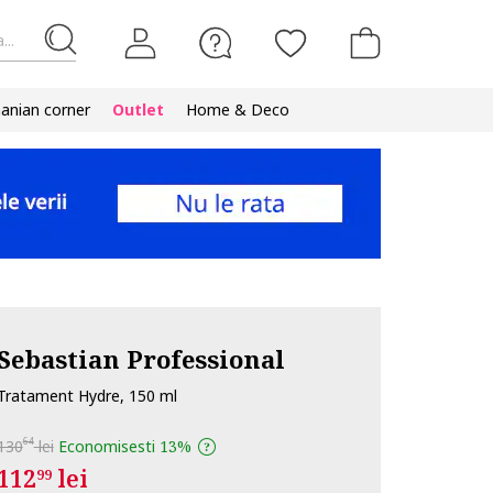
...
nian corner
Outlet
Home & Deco
Sebastian Professional
Tratament Hydre, 150 ml
64
130
lei
Economisesti
13%
112
lei
99