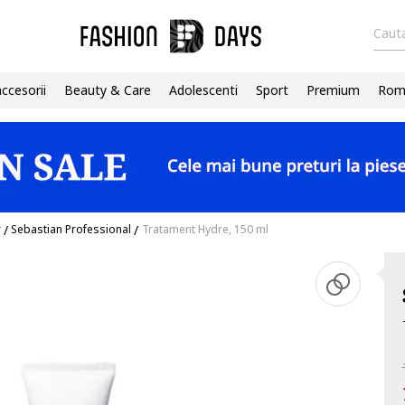
Cauta
accesorii
Beauty & Care
Adolescenti
Sport
Premium
Roma
r
/
Sebastian Professional
/
Tratament Hydre, 150 ml