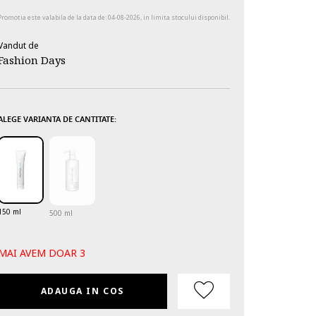
Promotia este valabila de la data de:
04-08-2026
, in limita stocului disponibil.
Vandut de
Fashion Days
ALEGE VARIANTA DE CANTITATE:
150 ml
500 ml
MAI AVEM DOAR 3
ADAUGA IN COS